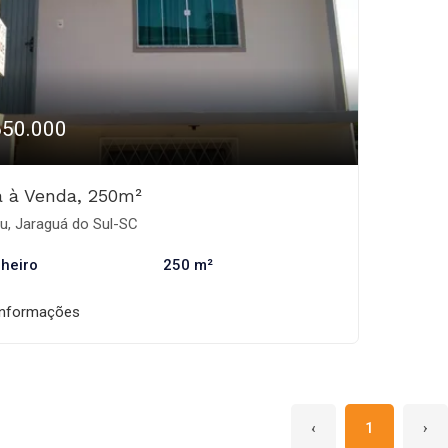
650.000
 à Venda, 250m²
u, Jaraguá do Sul-SC
heiro
250 m²
informações
‹
1
›