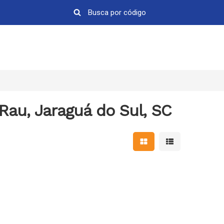
Rau, Jaraguá do Sul, SC
Mostrar resultados em 
Mostrar resultad