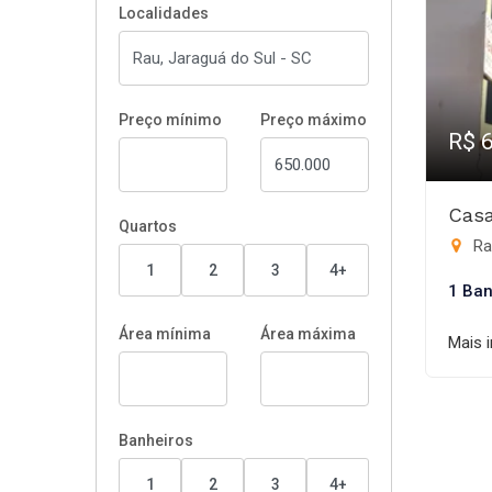
Localidades
Preço mínimo
Preço máximo
R$ 
Casa
Quartos
Ra
1
2
3
4+
1 Ban
Área mínima
Área máxima
Mais 
Banheiros
1
2
3
4+