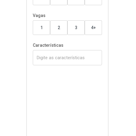
Vagas
1
2
3
4+
Características