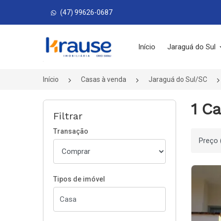
(47) 99626-0687
Página inicial
Início
Jaraguá do Sul
Início
Casas à venda
Jaraguá do Sul/SC
1 Ca
Filtrar
Transação
Ordenar
Tipos de imóvel