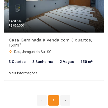
A partir de:
R$ 820.000
Casa Geminada à Venda com 3 quartos,
150m²
Rau, Jaraguá do Sul-SC
3 Quartos
3 Banheiros
2 Vagas
150 m²
Mais informações
‹
1
›