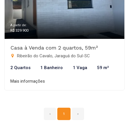
A partir de:
R$ 329.900
Casa à Venda com 2 quartos, 59m²
Ribeirão do Cavalo, Jaraguá do Sul-SC
2 Quartos
1 Banheiro
1 Vaga
59 m²
Mais informações
‹
1
›