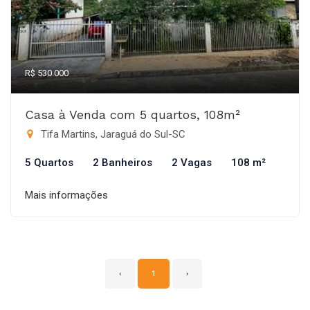
R$ 530.000
Casa à Venda com 5 quartos, 108m²
Tifa Martins, Jaraguá do Sul-SC
5 Quartos
2 Banheiros
2 Vagas
108 m²
Mais informações
‹
1
›