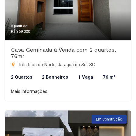
A partir de:
R$ 369.000
Casa Geminada à Venda com 2 quartos,
76m²
Três Rios do Norte, Jaraguá do Sul-SC
2 Quartos
2 Banheiros
1 Vaga
76 m²
Mais informações
Em Construção