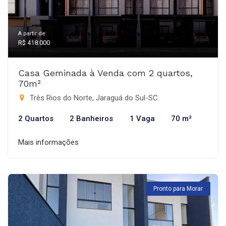
A partir de:
R$ 418.000
Casa Geminada à Venda com 2 quartos,
70m²
Três Rios do Norte, Jaraguá do Sul-SC
2 Quartos
2 Banheiros
1 Vaga
70 m²
Mais informações
Pronto para Morar