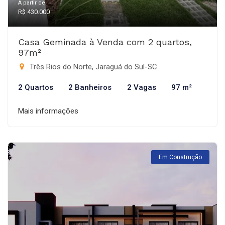
A partir de:
R$ 430.000
Casa Geminada à Venda com 2 quartos,
97m²
Três Rios do Norte, Jaraguá do Sul-SC
2 Quartos
2 Banheiros
2 Vagas
97 m²
Mais informações
Em Construção