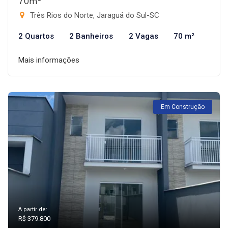
70m²
Três Rios do Norte, Jaraguá do Sul-SC
2 Quartos
2 Banheiros
2 Vagas
70 m²
Mais informações
Em Construção
A partir de:
R$ 379.800