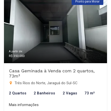
Pronto para Morar
A partir de:
R$ 350.000
Casa Geminada à Venda com 2 quartos,
73m²
Três Rios do Norte, Jaraguá do Sul-SC
2 Quartos
2 Banheiros
2 Vagas
73 m²
Mais informações