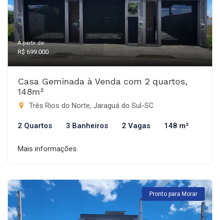
A partir de:
R$ 699.000
Casa Geminada à Venda com 2 quartos,
148m²
Três Rios do Norte, Jaraguá do Sul-SC
2 Quartos
3 Banheiros
2 Vagas
148 m²
Mais informações
Pronto para Morar