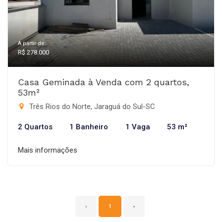
A partir de:
R$ 278.000
Casa Geminada à Venda com 2 quartos,
53m²
Três Rios do Norte, Jaraguá do Sul-SC
2 Quartos
1 Banheiro
1 Vaga
53 m²
Mais informações
‹
1
›