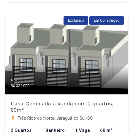
Exclusivo
Em Construção
A partir de:
R$ 324.000
Casa Geminada à Venda com 2 quartos,
60m²
Três Rios do Norte, Jaraguá do Sul-SC
2 Quartos
1 Banheiro
1 Vaga
60 m²