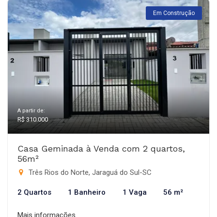
Em Construção
A partir de:
R$ 310.000
Casa Geminada à Venda com 2 quartos,
56m²
Três Rios do Norte, Jaraguá do Sul-SC
2 Quartos
1 Banheiro
1 Vaga
56 m²
Mais informações