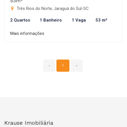
53m²
Três Rios do Norte, Jaraguá do Sul-SC
2 Quartos
1 Banheiro
1 Vaga
53 m²
Mais informações
‹
1
›
Krause Imobiliária