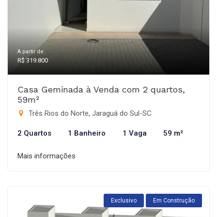
A partir de:
R$ 319.800
Casa Geminada à Venda com 2 quartos,
59m²
Três Rios do Norte, Jaraguá do Sul-SC
2 Quartos
1 Banheiro
1 Vaga
59 m²
Mais informações
Exclusivo
Em Construção