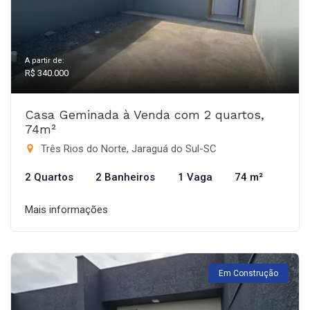
A partir de:
R$ 340.000
Casa Geminada à Venda com 2 quartos,
74m²
Três Rios do Norte, Jaraguá do Sul-SC
2 Quartos
2 Banheiros
1 Vaga
74 m²
Mais informações
Em Construção