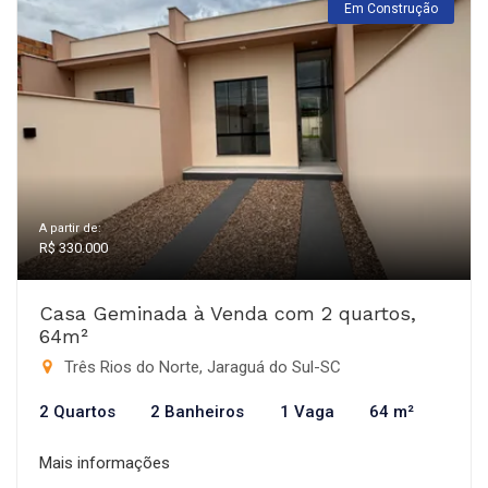
Em Construção
A partir de:
R$ 330.000
Casa Geminada à Venda com 2 quartos,
64m²
Três Rios do Norte, Jaraguá do Sul-SC
2 Quartos
2 Banheiros
1 Vaga
64 m²
Mais informações