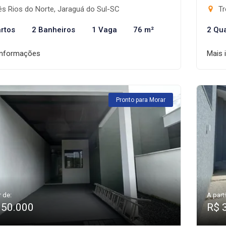
s Rios do Norte, Jaraguá do Sul-SC
Tr
rtos
2 Banheiros
1 Vaga
76 m²
2 Qu
informações
Mais 
Pronto para Morar
r de:
A parti
350.000
R$ 