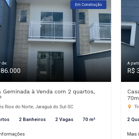
Em Construção
r de:
A parti
386.000
R$ 
 Geminada à Venda com 2 quartos,
Cas
²
70m
s Rios do Norte, Jaraguá do Sul-SC
Tr
rtos
2 Banheiros
2 Vagas
70 m²
2 Qu
informações
Mais 