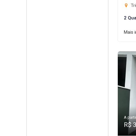
Trê
2 Qua
Mais 
A parti
R$ 