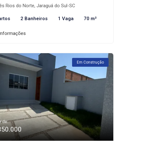
ês Rios do Norte, Jaraguá do Sul-SC
artos
2 Banheiros
1 Vaga
70 m²
informações
Em Construção
r de:
350.000