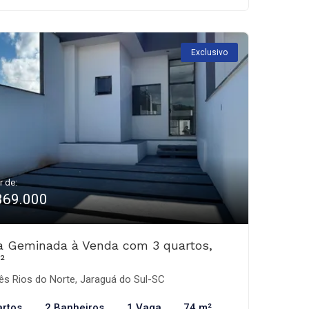
Exclusivo
r de:
369.000
a Geminada à Venda com 3 quartos,
²
ês Rios do Norte, Jaraguá do Sul-SC
artos
2 Banheiros
1 Vaga
74 m²