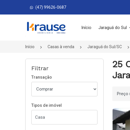
(47) 99626-0687
Página inicial
Início
Jaraguá do Sul
Início
Casas à venda
Jaraguá do Sul/SC
25 C
Filtrar
Jara
Transação
Ordenar
Tipos de imóvel