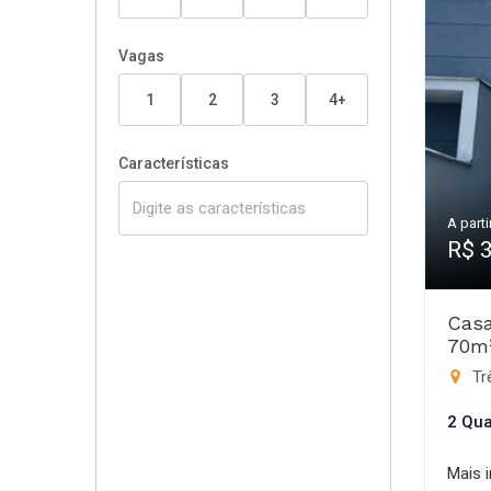
Vagas
1
2
3
4+
Características
A parti
R$ 
Casa
70m
Trê
2 Qua
Mais 