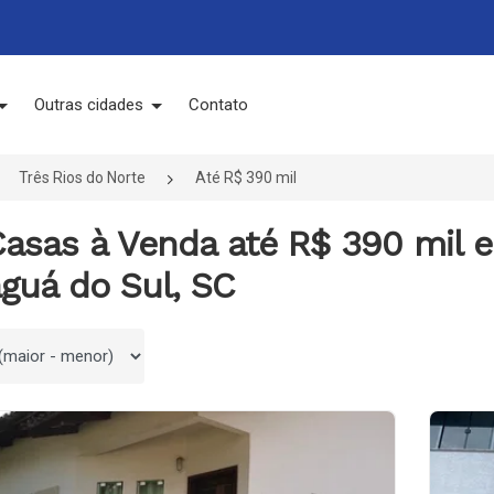
Outras cidades
Contato
Três Rios do Norte
Até R$ 390 mil
asas à Venda até R$ 390 mil e
guá do Sul, SC
 por