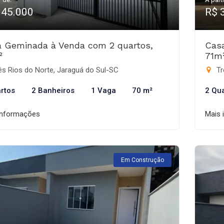
345.000
R$ 
 Geminada à Venda com 2 quartos,
Cas
²
71m
s Rios do Norte, Jaraguá do Sul-SC
Tr
rtos
2 Banheiros
1 Vaga
70 m²
2 Qu
informações
Mais 
Em Construção