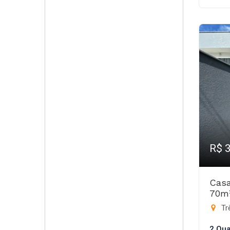
R$ 
Casa
70m
Trê
2 Qua