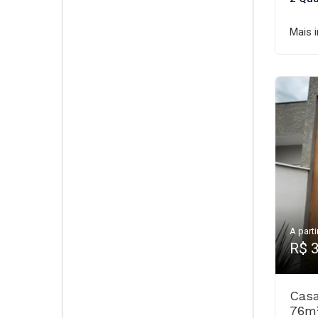
Mais 
A parti
R$ 
Casa
76m