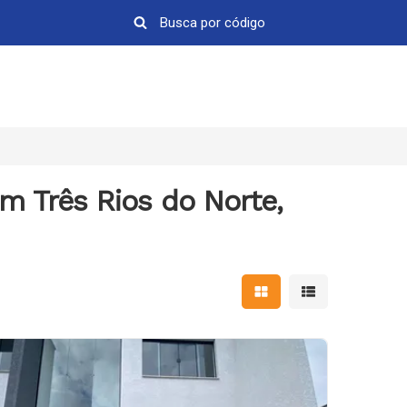
m Três Rios do Norte,
Mostrar resultados em 
Mostrar resultad