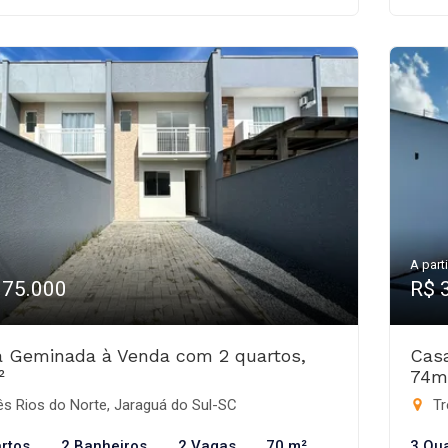
A parti
375.000
R$ 
 Geminada à Venda com 2 quartos,
Cas
²
74m
s Rios do Norte, Jaraguá do Sul-SC
Tr
rtos
2 Banheiros
2 Vagas
70 m²
3 Qu