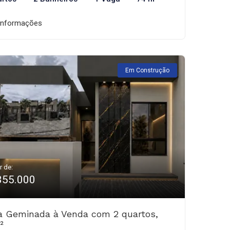
informações
Em Construção
r de:
355.000
a Geminada à Venda com 2 quartos,
²