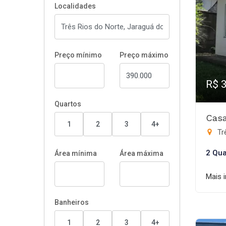
Localidades
Preço mínimo
Preço máximo
R$ 
Quartos
Casa
1
2
3
4+
Trê
2 Qua
Área mínima
Área máxima
Mais 
Banheiros
1
2
3
4+