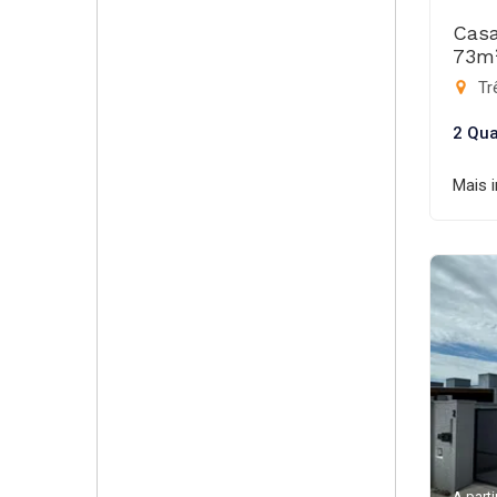
Casa
73m
Trê
2 Qua
Mais 
A parti