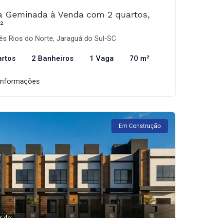
a Geminada à Venda com 2 quartos,
²
ês Rios do Norte, Jaraguá do Sul-SC
artos
2 Banheiros
1 Vaga
70 m²
informações
Em Construção
r de: