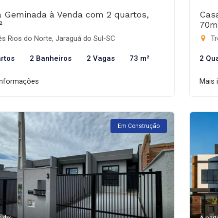
 Geminada à Venda com 2 quartos,
Cas
²
70m
s Rios do Norte, Jaraguá do Sul-SC
Tr
rtos
2 Banheiros
2 Vagas
73 m²
2 Qu
informações
Mais 
Em Construção
r de:
A parti