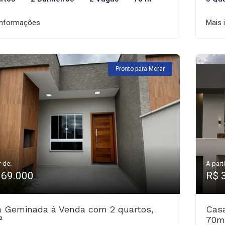
informações
Mais 
Pronto para Morar
r de:
A parti
369.000
R$ 
 Geminada à Venda com 2 quartos,
Cas
²
70m