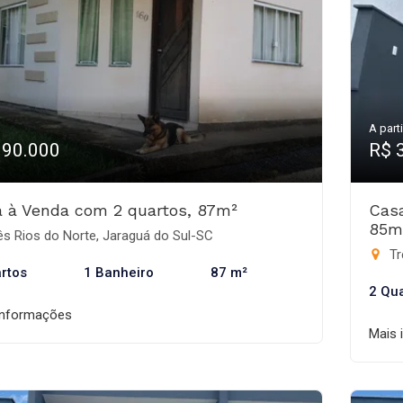
A parti
390.000
R$ 
 à Venda com 2 quartos, 87m²
Cas
85m
s Rios do Norte, Jaraguá do Sul-SC
Tr
rtos
1 Banheiro
87 m²
2 Qu
informações
Mais 