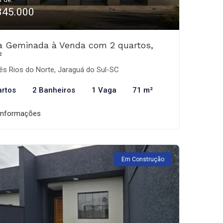
345.000
a Geminada à Venda com 2 quartos,
²
ês Rios do Norte, Jaraguá do Sul-SC
artos
2 Banheiros
1 Vaga
71 m²
informações
Em Construção