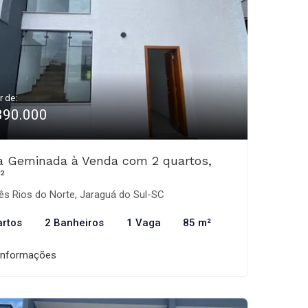
r de:
390.000
a Geminada à Venda com 2 quartos,
²
ês Rios do Norte, Jaraguá do Sul-SC
artos
2 Banheiros
1 Vaga
85 m²
informações