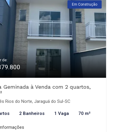
Em Construção
r de:
379.800
a Geminada à Venda com 2 quartos,
²
ês Rios do Norte, Jaraguá do Sul-SC
artos
2 Banheiros
1 Vaga
70 m²
informações