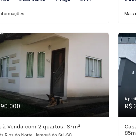
informações
Mais 
A parti
390.000
R$ 
 à Venda com 2 quartos, 87m²
Cas
85m
s Rios do Norte, Jaraguá do Sul-SC