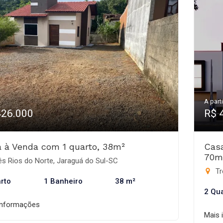
A parti
426.000
R$ 
 à Venda com 1 quarto, 38m²
Cas
70m
s Rios do Norte, Jaraguá do Sul-SC
Tr
rto
1 Banheiro
38 m²
2 Qu
informações
Mais 