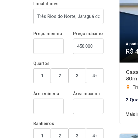
Localidades
Preço mínimo
Preço máximo
A parti
R$ 
Quartos
Casa
1
2
3
4+
80m
Trê
Área mínima
Área máxima
2 Qua
Mais 
Banheiros
1
2
3
4+