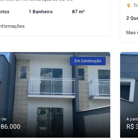
Tr
rtos
1 Banheiro
87 m²
2 Qu
informações
Mais 
Em Construção
r de:
A parti
386.000
R$ 