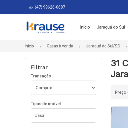
(47) 99626-0687
Página inicial
Início
Jaraguá do Sul
Início
Casas à venda
Jaraguá do Sul/SC
31 C
Filtrar
Jara
Transação
Ordenar
Tipos de imóvel