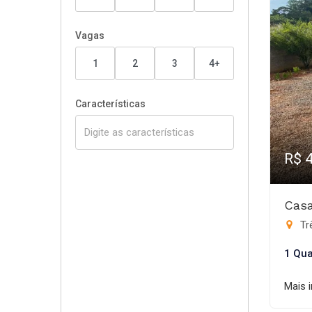
Vagas
1
2
3
4+
Características
R$ 
Casa
Trê
1 Qua
Mais 