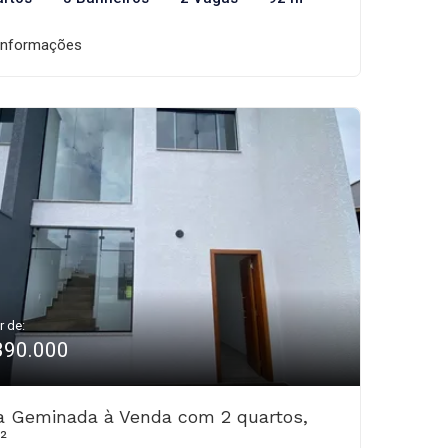
informações
r de:
390.000
a Geminada à Venda com 2 quartos,
²