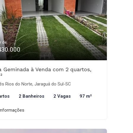
r de:
430.000
a Geminada à Venda com 2 quartos,
²
ês Rios do Norte, Jaraguá do Sul-SC
artos
2 Banheiros
2 Vagas
97 m²
informações