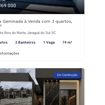
369.000
a Geminada à Venda com 3 quartos,
²
ês Rios do Norte, Jaraguá do Sul-SC
artos
2 Banheiros
1 Vaga
74 m²
informações
Em Construção