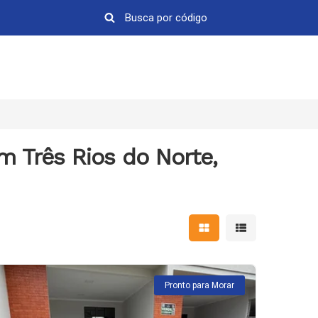
m Três Rios do Norte,
Mostrar resultados em 
Mostrar resultad
Pronto para Morar