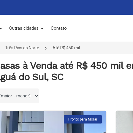
Outras cidades
Contato
Três Rios do Norte
Até R$ 450 mil
asas à Venda até R$ 450 mil e
guá do Sul, SC
 por
Pronto para Morar