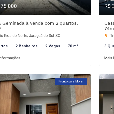
375.000
R$ 
 Geminada à Venda com 2 quartos,
Cas
²
74m
s Rios do Norte, Jaraguá do Sul-SC
Tr
rtos
2 Banheiros
2 Vagas
70 m²
3 Qu
informações
Mais 
Pronto para Morar