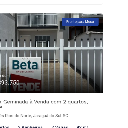
Pronto para Morar
r de:
393.750
a Geminada à Venda com 2 quartos,
²
ês Rios do Norte, Jaraguá do Sul-SC
artos
3 Banheiros
2 Vagas
92 m²