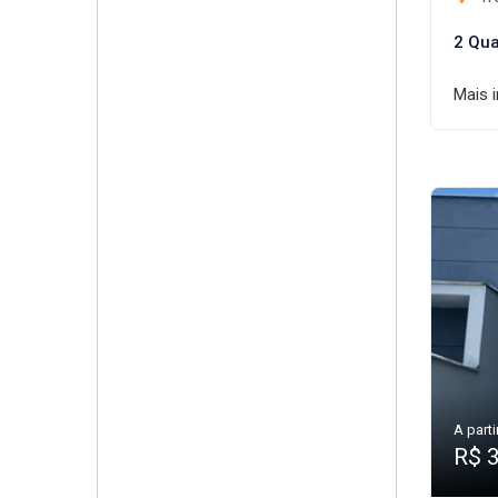
2 Qua
Mais 
A parti
R$ 