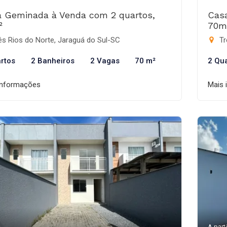
 Geminada à Venda com 2 quartos,
Cas
²
70m
s Rios do Norte, Jaraguá do Sul-SC
Tr
rtos
2 Banheiros
2 Vagas
70 m²
2 Qu
informações
Mais 
A parti