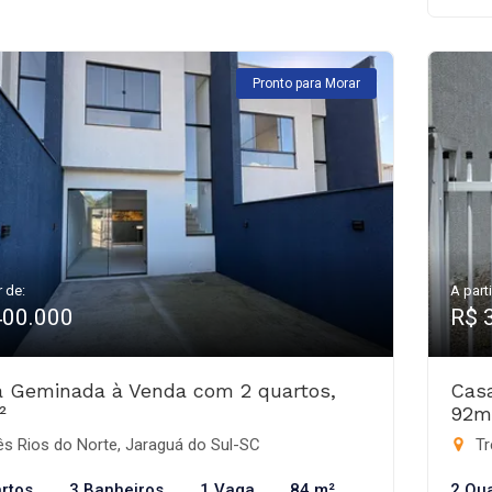
Pronto para Morar
r de:
A parti
400.000
R$ 
 Geminada à Venda com 2 quartos,
Cas
²
92m
s Rios do Norte, Jaraguá do Sul-SC
Tr
rtos
3 Banheiros
1 Vaga
84 m²
2 Qu