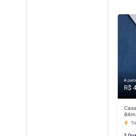
A parti
R$ 
Casa
84m
Trê
2 Qua