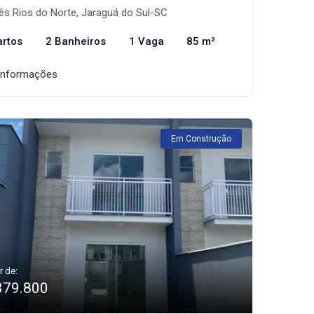
ês Rios do Norte, Jaraguá do Sul-SC
artos
2 Banheiros
1 Vaga
85 m²
informações
Em Construção
r de:
379.800