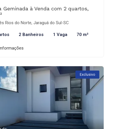
a Geminada à Venda com 2 quartos,
²
ês Rios do Norte, Jaraguá do Sul-SC
artos
2 Banheiros
1 Vaga
70 m²
informações
Exclusivo
r de: