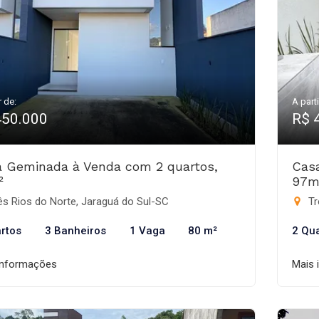
r de:
A parti
450.000
R$ 
 Geminada à Venda com 2 quartos,
Cas
²
97m
s Rios do Norte, Jaraguá do Sul-SC
Tr
rtos
3 Banheiros
1 Vaga
80 m²
2 Qu
informações
Mais 