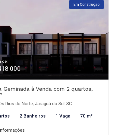
Em Construção
r de:
418.000
a Geminada à Venda com 2 quartos,
²
ês Rios do Norte, Jaraguá do Sul-SC
artos
2 Banheiros
1 Vaga
70 m²
informações