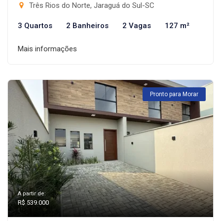
Três Rios do Norte, Jaraguá do Sul-SC
3 Quartos
2 Banheiros
2 Vagas
127 m²
Mais informações
Pronto para Morar
A partir de:
R$ 539.000