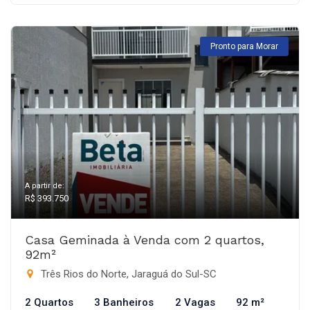
Pronto para Morar
A partir de:
R$ 393.750
Casa Geminada à Venda com 2 quartos,
92m²
Três Rios do Norte, Jaraguá do Sul-SC
2 Quartos
3 Banheiros
2 Vagas
92 m²