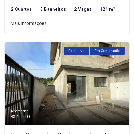
2 Quartos
3 Banheiros
2 Vagas
124 m²
Mais informações
Exclusivo
Em Construção
A partir de:
R$ 455.000