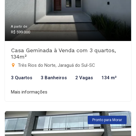
A partir de:
R$ 599.000
Casa Geminada à Venda com 3 quartos,
134m²
Três Rios do Norte, Jaraguá do Sul-SC
3 Quartos
3 Banheiros
2 Vagas
134 m²
Mais informações
Pronto para Morar