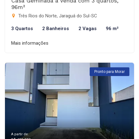
Casa Geminada à Venda com 3 quartos,
96m²
Três Rios do Norte, Jaraguá do Sul-SC
3 Quartos
2 Banheiros
2 Vagas
96 m²
Mais informações
Pronto para Morar
A partir de: