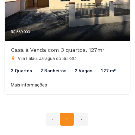
R$ 669.000
Casa à Venda com 3 quartos, 127m²
Vila Lalau, Jaraguá do Sul-SC
3 Quartos
2 Banheiros
2 Vagas
127 m²
Mais informações
‹
1
›