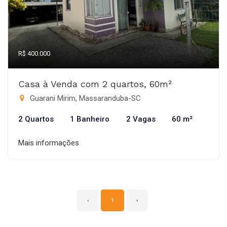
R$ 400.000
Casa à Venda com 2 quartos, 60m²
Guarani Mirim, Massaranduba-SC
2 Quartos
1 Banheiro
2 Vagas
60 m²
Mais informações
‹
1
›