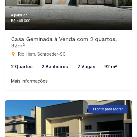
A partir de:
R$ 465.000
Casa Geminada à Venda com 2 quartos,
92m²
Rio Hern, Schroeder-SC
2 Quartos
2 Banheiros
2 Vagas
92 m²
Mais informações
Pronto para Morar