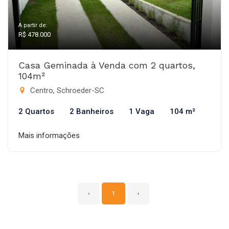
A partir de:
R$ 478.000
Casa Geminada à Venda com 2 quartos,
104m²
Centro, Schroeder-SC
2 Quartos
2 Banheiros
1 Vaga
104 m²
Mais informações
‹
1
›