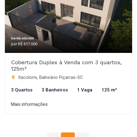
De R$ 650.000
por R$ 617.000
Cobertura Duplex à Venda com 3 quartos,
125m²
Itacolomi, Balneário Piçarras-SC
3 Quartos
3 Banheiros
1 Vaga
125 m²
Mais informações