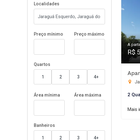
Localidades
Preço mínimo
Preço máximo
A parti
R$ 
Quartos
Apar
1
2
3
4+
Ja
2 Qua
Área mínima
Área máxima
Mais 
Banheiros
1
2
3
4+