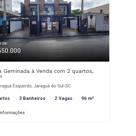
r de:
550.000
a Geminada à Venda com 2 quartos,
²
raguá Esquerdo, Jaraguá do Sul-SC
artos
3 Banheiros
2 Vagas
96 m²
informações