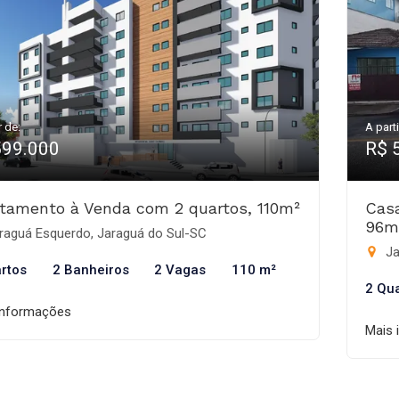
r de:
A parti
599.000
R$ 
tamento à Venda com 2 quartos, 110m²
Cas
96m
raguá Esquerdo, Jaraguá do Sul-SC
Ja
rtos
2 Banheiros
2 Vagas
110 m²
2 Qu
informações
Mais 