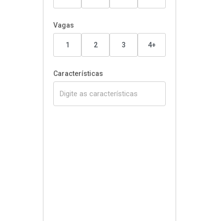
Vagas
1
2
3
4+
Características