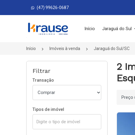
(47) 99626-0687
Página inicial
Início
Jaraguá do Sul
Início
Imóveis à venda
Jaraguá do Sul/SC
2 I
Filtrar
Esqu
Transação
Ordenar
Tipos de imóvel