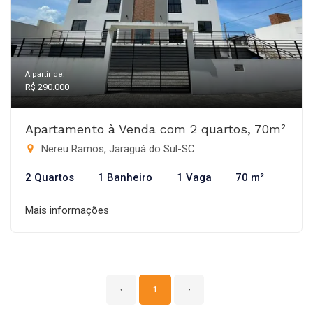
A partir de:
R$ 290.000
Apartamento à Venda com 2 quartos, 70m²
Nereu Ramos, Jaraguá do Sul-SC
2 Quartos
1 Banheiro
1 Vaga
70 m²
Mais informações
‹
1
›