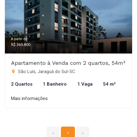
A partir de:
R$ 365.800
Apartamento à Venda com 2 quartos, 54m²
São Luís, Jaraguá do Sul-SC
2 Quartos
1 Banheiro
1 Vaga
54 m²
Mais informações
‹
1
›