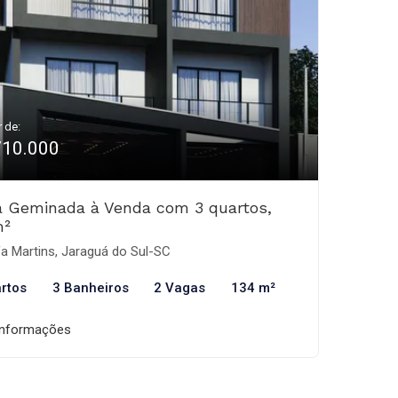
r de:
710.000
 Geminada à Venda com 3 quartos,
m²
a Martins, Jaraguá do Sul-SC
rtos
3 Banheiros
2 Vagas
134 m²
informações