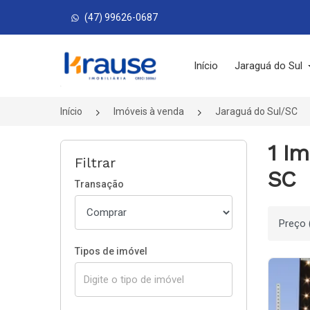
(47) 99626-0687
Página inicial
Início
Jaraguá do Sul
Início
Imóveis à venda
Jaraguá do Sul/SC
1 Im
Filtrar
SC
Transação
Ordenar
Tipos de imóvel