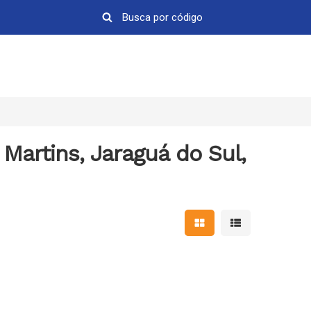
 Martins, Jaraguá do Sul,
Mostrar resultados em 
Mostrar resultad