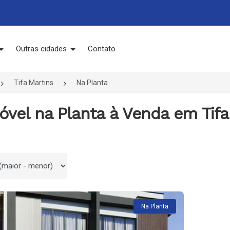
Outras cidades
Contato
Tifa Martins
Na Planta
óvel na Planta à Venda em Tifa
 por
Na Planta