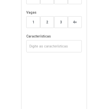
Vagas
1
2
3
4+
Características