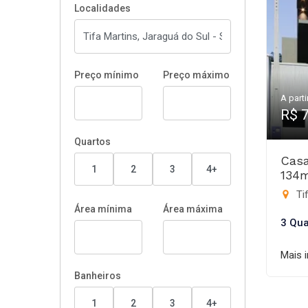
Localidades
Preço mínimo
Preço máximo
A parti
R$ 
Quartos
Casa
1
2
3
4+
134
Tif
Área mínima
Área máxima
3 Qua
Mais 
Banheiros
1
2
3
4+