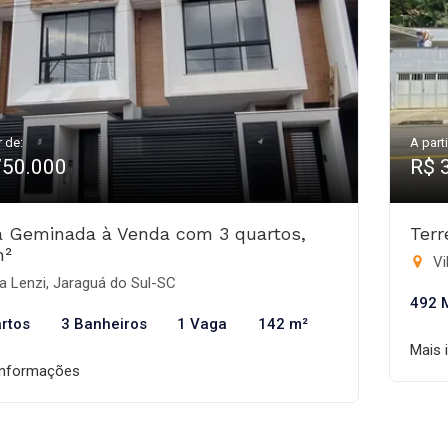
r de:
A parti
750.000
R$ 
 Geminada à Venda com 3 quartos,
Ter
m²
Vi
a Lenzi, Jaraguá do Sul-SC
492 
rtos
3 Banheiros
1 Vaga
142 m²
Mais 
informações