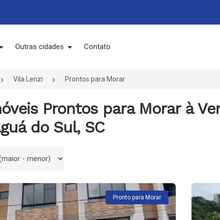
Outras cidades
Contato
Vila Lenzi
Prontos para Morar
óveis Prontos para Morar à Ve
guá do Sul, SC
 por
Pronto para Morar