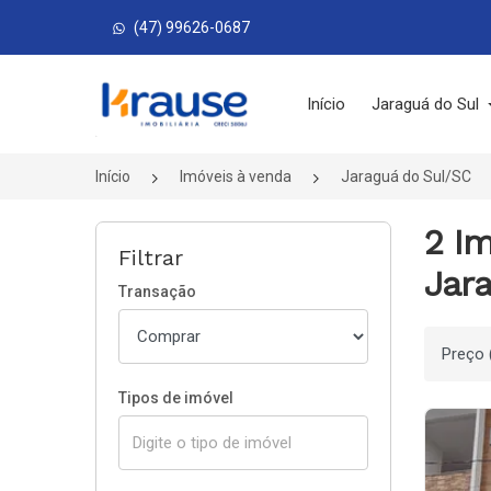
(47) 99626-0687
Página inicial
Início
Jaraguá do Sul
Início
Imóveis à venda
Jaraguá do Sul/SC
2 Im
Filtrar
Jara
Transação
Ordenar
Tipos de imóvel