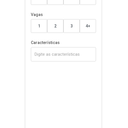
Vagas
1
2
3
4+
Características