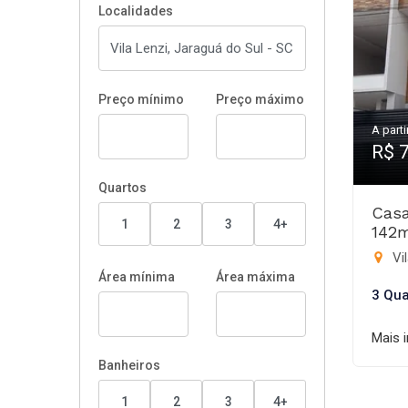
Localidades
Preço mínimo
Preço máximo
A parti
R$ 
Quartos
Casa
1
2
3
4+
142
Vil
Área mínima
Área máxima
3 Qua
Mais 
Banheiros
1
2
3
4+