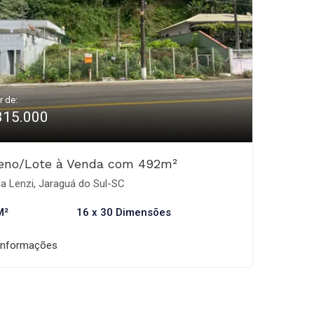
r de:
315.000
reno/Lote à Venda com 492m²
la Lenzi, Jaraguá do Sul-SC
M²
16 x 30 Dimensões
informações