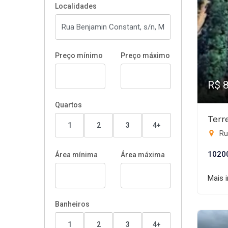
Localidades
Preço mínimo
Preço máximo
R$ 
Quartos
Terr
1
2
3
4+
Ru
1020
Área mínima
Área máxima
Mais 
Banheiros
1
2
3
4+