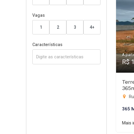
Vagas
1
2
3
4+
Características
A parti
R$ 
Terr
365
Ru
365 
Mais 