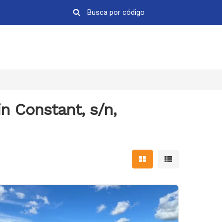
n Constant, s/n,
Mostrar resultados em 
Mostrar resultad