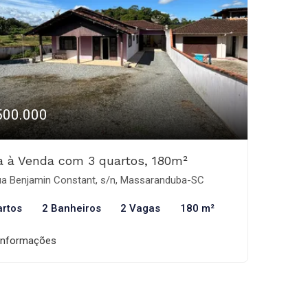
500.000
 à Venda com 3 quartos, 180m²
a Benjamin Constant, s/n, Massaranduba-SC
artos
2 Banheiros
2 Vagas
180 m²
informações