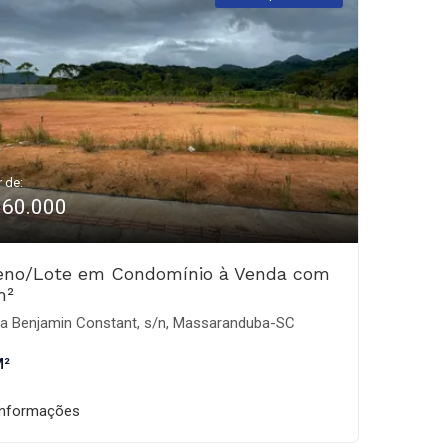
r de:
160.000
eno/Lote em Condomínio à Venda com
m²
a Benjamin Constant, s/n, Massaranduba-SC
M²
informações