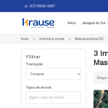
(47) 99626-0687
Página inicial
Início
Jaraguá do Sul
Início
Imóveis à venda
Massaranduba/SC
3 I
Filtrar
Mas
Transação
Ordenar
Tipos de imóvel