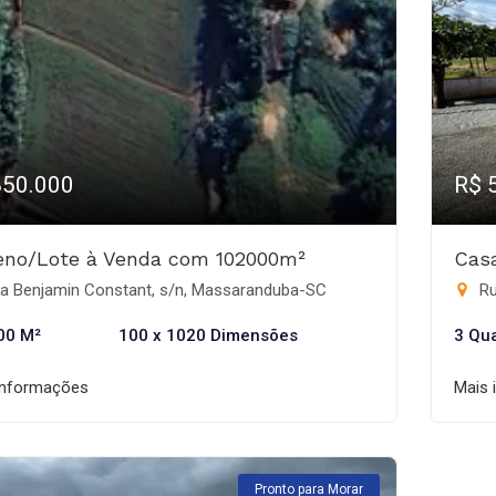
850.000
R$ 
eno/Lote à Venda com 102000m²
Casa
a Benjamin Constant, s/n, Massaranduba-SC
Ru
00 M²
100 x 1020 Dimensões
3 Qu
informações
Mais 
Pronto para Morar