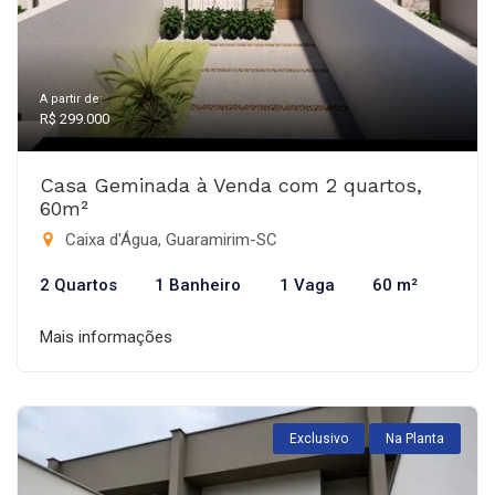
A partir de:
R$ 299.000
Casa Geminada à Venda com 2 quartos,
60m²
Caixa d'Água, Guaramirim-SC
2 Quartos
1 Banheiro
1 Vaga
60 m²
Mais informações
Exclusivo
Na Planta