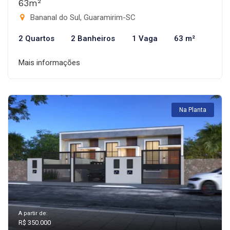
63m²
Bananal do Sul, Guaramirim-SC
2 Quartos
2 Banheiros
1 Vaga
63 m²
Mais informações
Na Planta
A partir de:
R$ 350.000