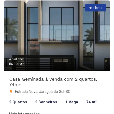
Na Planta
A partir de:
R$ 390.000
Casa Geminada à Venda com 2 quartos,
74m²
Estrada Nova, Jaraguá do Sul-SC
2 Quartos
2 Banheiros
1 Vaga
74 m²