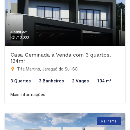
A partir de:
R$ 710.000
Casa Geminada à Venda com 3 quartos,
134m²
Tifa Martins, Jaraguá do Sul-SC
3 Quartos
3 Banheiros
2 Vagas
134 m²
Mais informações
Na Planta