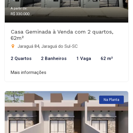
A partir de:
R$ 330.000
Casa Geminada à Venda com 2 quartos,
62m²
Jaraguá 84, Jaraguá do Sul-SC
2 Quartos
2 Banheiros
1 Vaga
62 m²
Mais informações
Na Planta