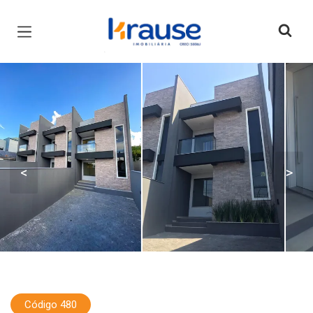
Página inicial
<
>
Código 480