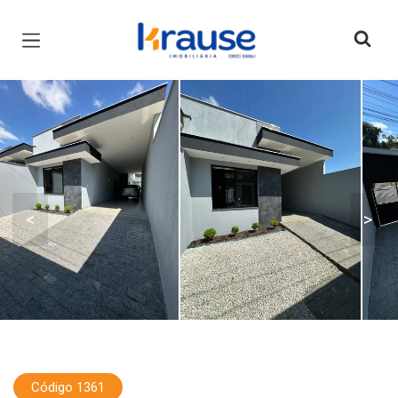
Página inicial
<
>
Código 1361