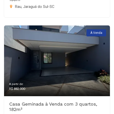
Rau, Jaraguá do Sul-SC
À Venda
A partir de:
R$ 882.000
Casa Geminada à Venda com 3 quartos,
182m²