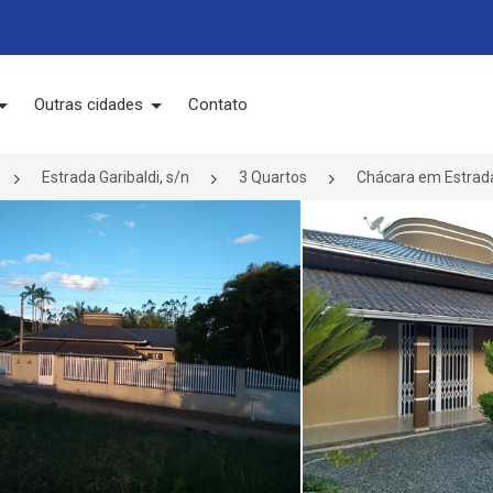
Outras cidades
Contato
Estrada Garibaldi, s/n
3 Quartos
Chácara em Estrada 