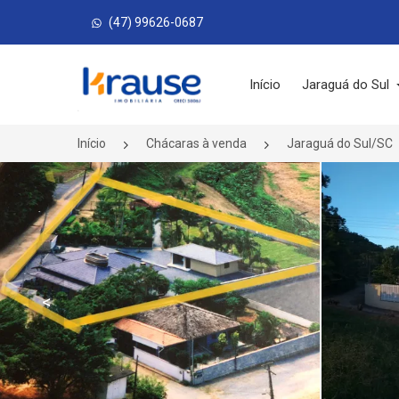
(47) 99626-0687
Página inicial
Início
Jaraguá do Sul
Início
Chácaras à venda
Jaraguá do Sul/SC
<