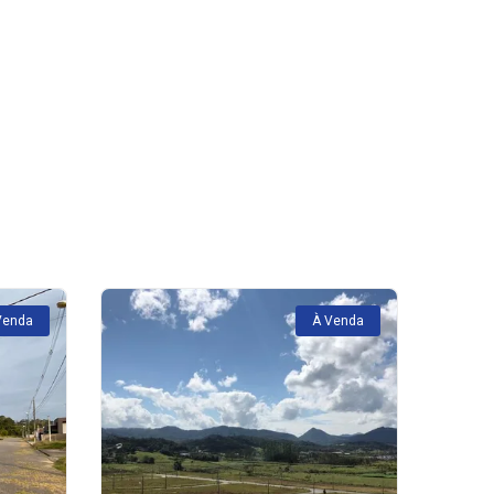
Venda
À Venda