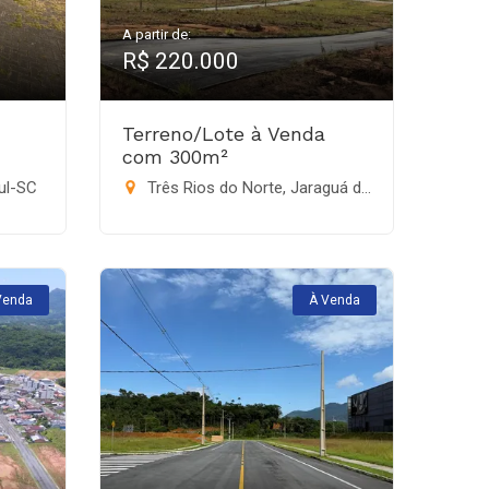
A partir de:
R$ 220.000
Terreno/Lote à Venda
com 300m²
ul-SC
Três Rios do Norte, Jaraguá do Sul-SC
Venda
À Venda