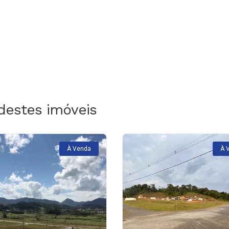
destes imóveis
À Venda
À 