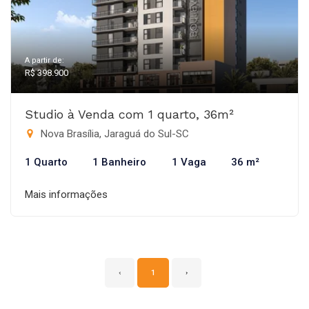
A partir de:
R$ 398.900
Studio à Venda com 1 quarto, 36m²
Nova Brasília, Jaraguá do Sul-SC
1 Quarto
1 Banheiro
1 Vaga
36 m²
Mais informações
‹
1
›