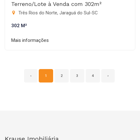
Terreno/Lote à Venda com 302m²
Três Rios do Norte, Jaraguá do Sul-SC
302 M²
Mais informações
‹
1
2
3
4
›
Krause Imobiliária