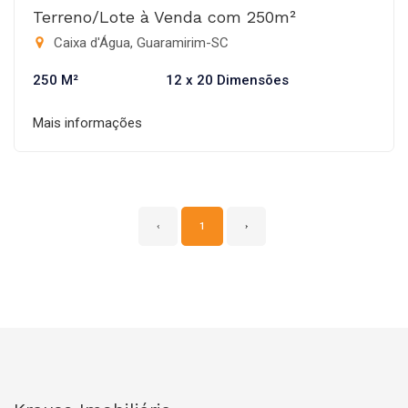
Terreno/Lote à Venda com 250m²
Caixa d'Água, Guaramirim-SC
250 M²
12 x 20 Dimensões
Mais informações
‹
1
›