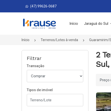
(47) 99626-0687
Página inicial
Início
Jaraguá do Sul
Início
Terrenos/Lotes à venda
Guaramirim/
2 T
Filtrar
Sul
Transação
Ordenar
Tipos de imóvel