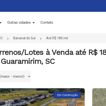
Outras cidades
Contato
SC
Bananal do Sul
Até R$ 180 mil
errenos/Lotes à Venda até R$ 1
, Guaramirim, SC
 por
Em Construção