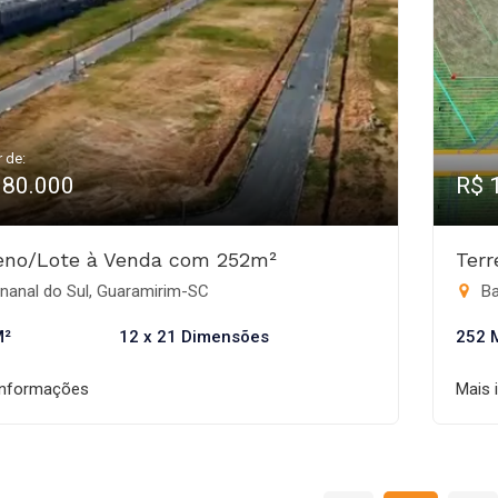
r de:
180.000
R$ 
eno/Lote à Venda com 252m²
Ter
nanal do Sul, Guaramirim-SC
Ba
M²
12 x 21 Dimensões
252 
informações
Mais 