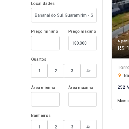
Localidades
Preço mínimo
Preço máximo
A parti
R$ 
Quartos
Terr
1
2
3
4+
Ba
252 
Área mínima
Área máxima
Mais 
Banheiros
1
2
3
4+