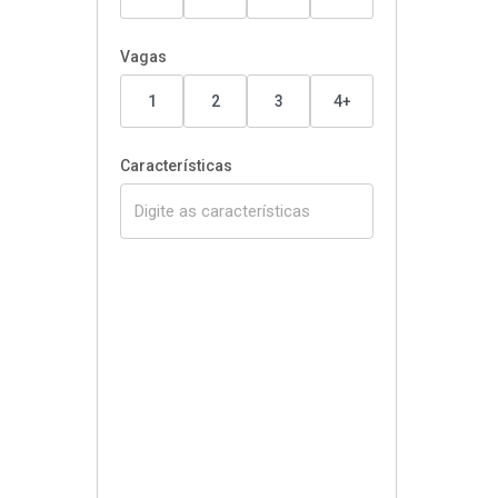
Vagas
1
2
3
4+
Características