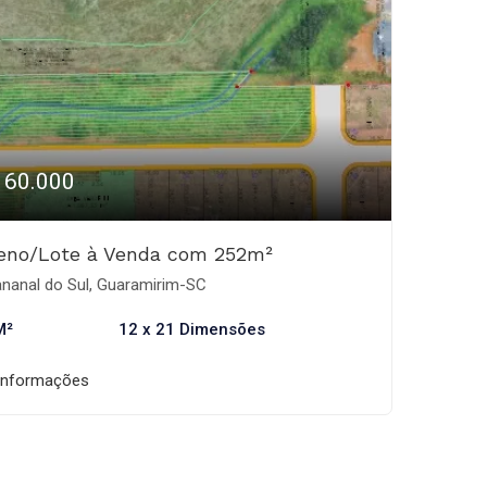
160.000
reno/Lote à Venda com 252m²
nanal do Sul, Guaramirim-SC
M²
12 x 21 Dimensões
informações