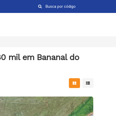
80 mil em Bananal do
Mostrar resultados em 
Mostrar resultad