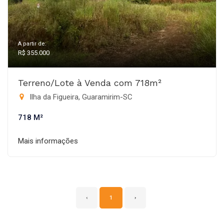
A partir de:
R$ 355.000
Terreno/Lote à Venda com 718m²
Ilha da Figueira, Guaramirim-SC
718 M²
Mais informações
‹
1
›