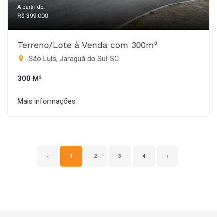
A partir de:
R$ 399.000
Terreno/Lote à Venda com 300m²
São Luís, Jaraguá do Sul-SC
300 M²
Mais informações
‹
1
2
3
4
›