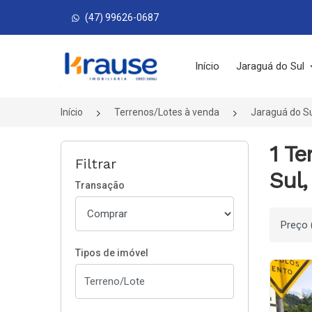
(47) 99626-0687
Página inicial
Início
Jaraguá do Sul
Início
Terrenos/Lotes à venda
Jaraguá do S
1 Te
Filtrar
Sul,
Transação
Ordenar
Tipos de imóvel