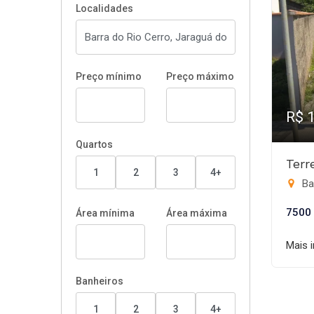
Localidades
Preço mínimo
Preço máximo
R$ 
Quartos
Terr
1
2
3
4+
Bar
7500
Área mínima
Área máxima
Mais 
Banheiros
1
2
3
4+