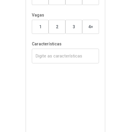
Vagas
1
2
3
4+
Características