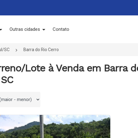
Outras cidades
Contato
ul/SC
Barra do Rio Cerro
rreno/Lote à Venda em Barra d
 SC
 por