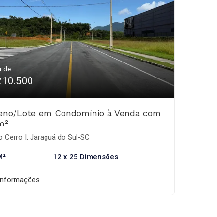
r de:
210.500
reno/Lote em Condomínio à Venda com
m²
o Cerro I, Jaraguá do Sul-SC
M²
12 x 25 Dimensões
informações