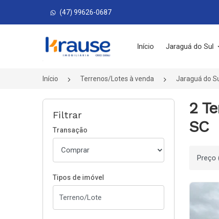
(47) 99626-0687
Página inicial
Início
Jaraguá do Sul
Início
Terrenos/Lotes à venda
Jaraguá do S
2 Te
Filtrar
SC
Transação
Ordenar
Tipos de imóvel