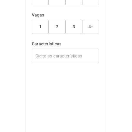
Vagas
1
2
3
4+
Características