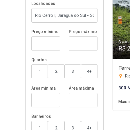
Localidades
Preço mínimo
Preço máximo
A parti
R$ 
Quartos
Terr
1
2
3
4+
Rio
300 
Área mínima
Área máxima
Mais 
Banheiros
1
2
3
4+