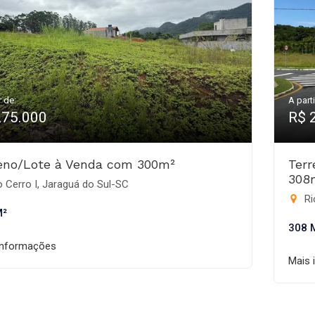
r de:
A parti
275.000
R$ 
eno/Lote à Venda com 300m²
Ter
308
 Cerro I, Jaraguá do Sul-SC
Ri
M²
308 
informações
Mais 