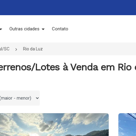
Outras cidades
Contato
ul/SC
Rio da Luz
errenos/Lotes à Venda em Rio 
 por