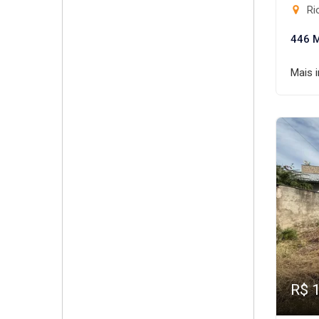
Rio
446 
Mais 
R$ 