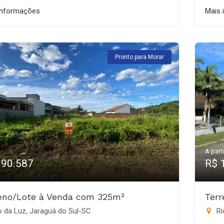
informações
Mais 
Pronto para Morar
A parti
190.587
R$ 
eno/Lote à Venda com 325m²
Ter
 da Luz, Jaraguá do Sul-SC
Ri