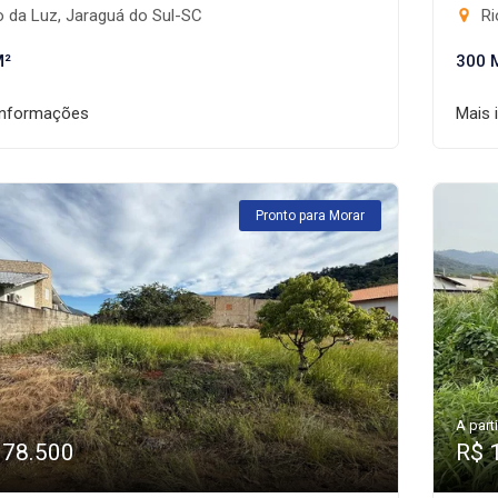
 da Luz, Jaraguá do Sul-SC
Ri
M²
300 
informações
Mais 
Pronto para Morar
A parti
178.500
R$ 