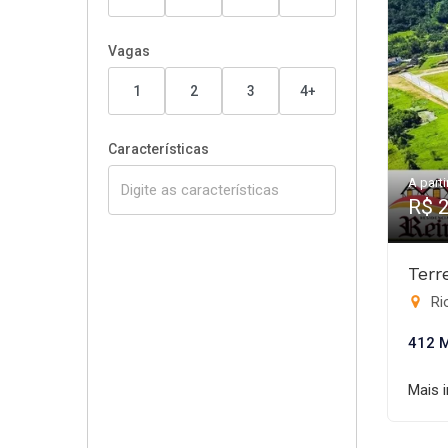
Vagas
1
2
3
4+
Características
A parti
R$ 
Terr
Rio
412 
Mais 