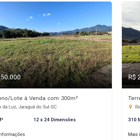
250.000
R$ 
eno/Lote à Venda com 300m²
Ter
 da Luz, Jaraguá do Sul-SC
Ri
M²
12 x 24 Dimensões
310 
informações
Mais 