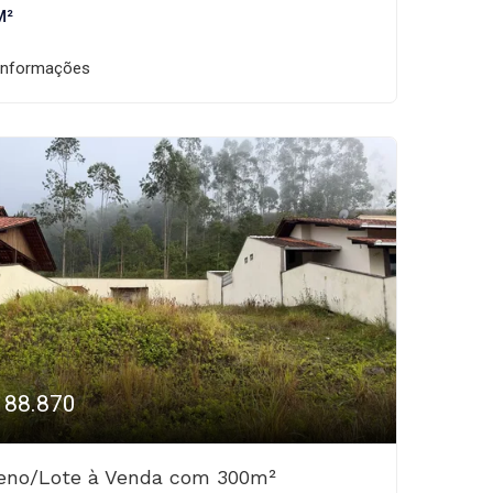
M²
informações
188.870
reno/Lote à Venda com 300m²