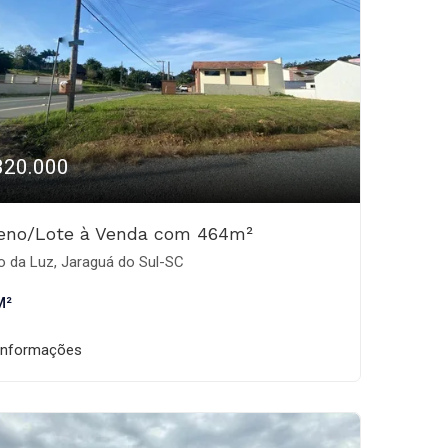
320.000
reno/Lote à Venda com 464m²
o da Luz, Jaraguá do Sul-SC
M²
informações