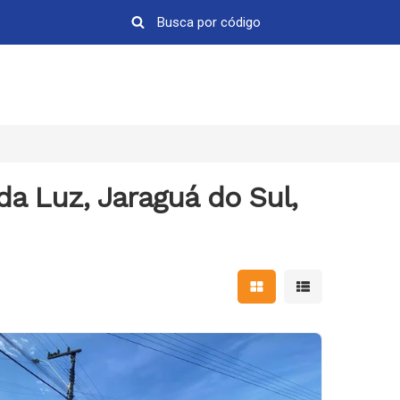
da Luz, Jaraguá do Sul,
Mostrar resultados em 
Mostrar resultad