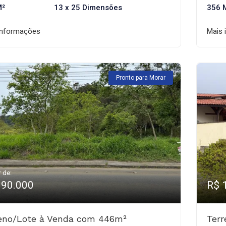
M²
13 x 25 Dimensões
356 
informações
Mais 
Pronto para Morar
r de:
190.000
R$ 
eno/Lote à Venda com 446m²
Ter