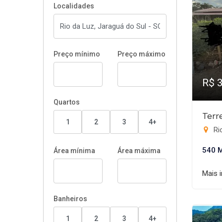
Localidades
Preço mínimo
Preço máximo
R$ 
Quartos
Terr
1
2
3
4+
Rio
540 
Área mínima
Área máxima
Mais 
Banheiros
1
2
3
4+