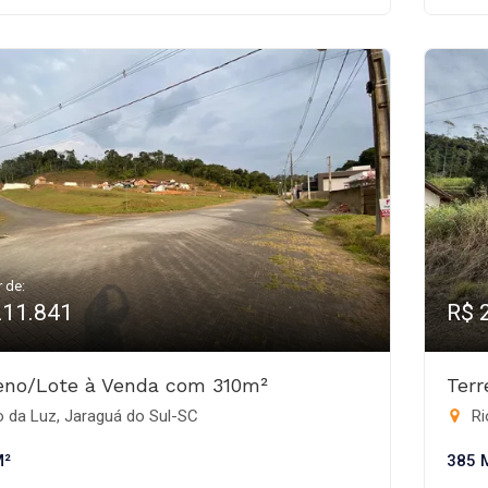
r de:
211.841
R$ 
eno/Lote à Venda com 310m²
Ter
 da Luz, Jaraguá do Sul-SC
Ri
M²
385 