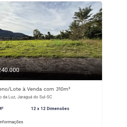
240.000
reno/Lote à Venda com 310m²
o da Luz, Jaraguá do Sul-SC
M²
12 x 12 Dimensões
informações