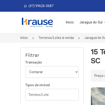
(47) 99626-0687
Página inicial
Início
Jaraguá do Sul
Início
Terrenos/Lotes à venda
Jaraguá do S
15 T
Filtrar
SC
Transação
Ordenar
Tipos de imóvel