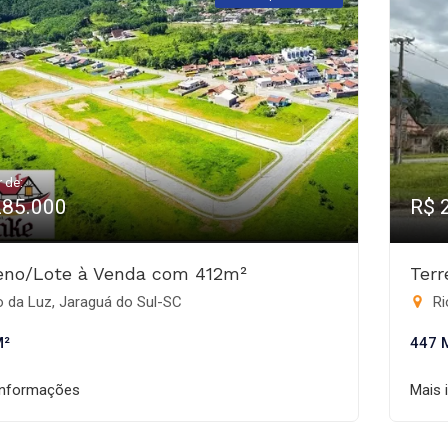
r de:
285.000
R$ 
eno/Lote à Venda com 412m²
Ter
 da Luz, Jaraguá do Sul-SC
Ri
M²
447 
informações
Mais 