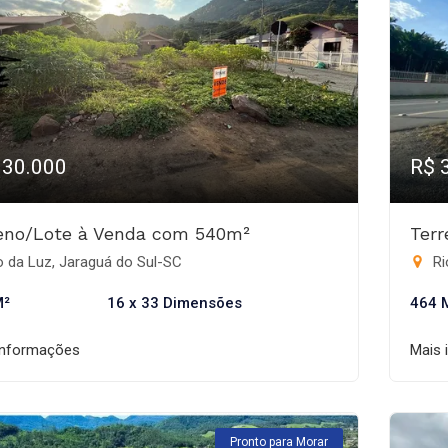
330.000
R$ 
eno/Lote à Venda com 540m²
Ter
 da Luz, Jaraguá do Sul-SC
Ri
M²
16 x 33 Dimensões
464 
informações
Mais 
Pronto para Morar