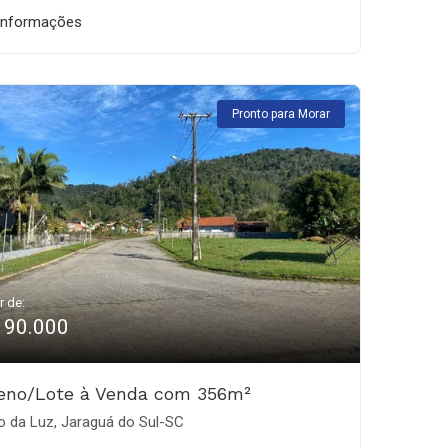
informações
Pronto para Morar
r de:
190.000
reno/Lote à Venda com 356m²
o da Luz, Jaraguá do Sul-SC