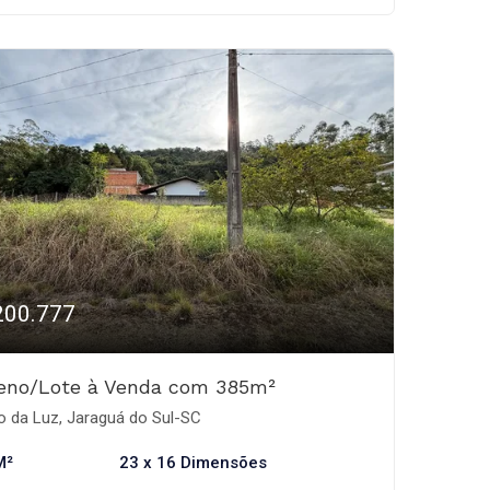
200.777
reno/Lote à Venda com 385m²
o da Luz, Jaraguá do Sul-SC
M²
23 x 16 Dimensões