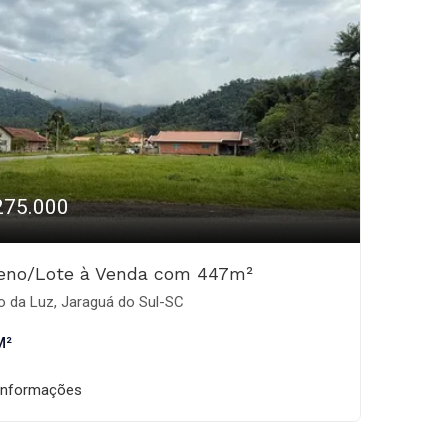
275.000
reno/Lote à Venda com 447m²
o da Luz, Jaraguá do Sul-SC
M²
informações