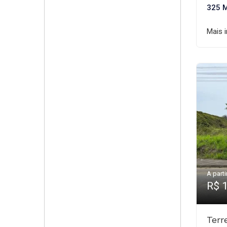
325 
Mais 
A parti
R$ 
Terr