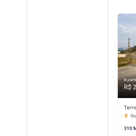
A parti
R$ 
Terr
Rio
310 