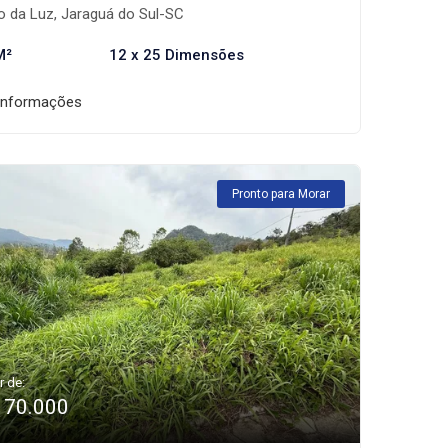
o da Luz, Jaraguá do Sul-SC
M²
12 x 25 Dimensões
informações
Pronto para Morar
r de:
170.000