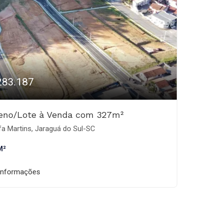
283.187
reno/Lote à Venda com 327m²
fa Martins, Jaraguá do Sul-SC
M²
informações