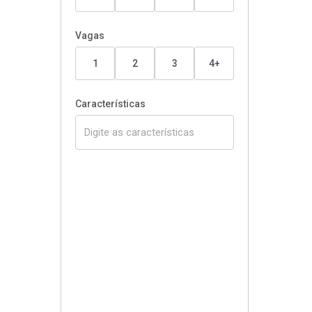
Vagas
1
2
3
4+
Características