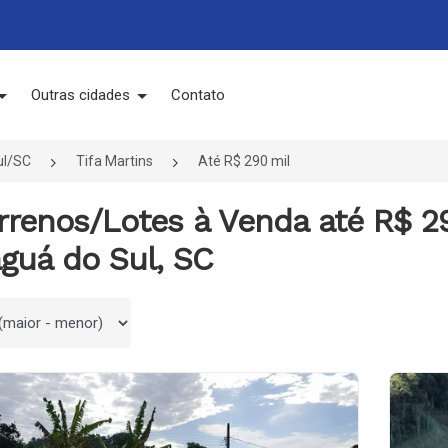
Outras cidades
Contato
ul/SC
Tifa Martins
Até R$ 290 mil
rrenos/Lotes à Venda até R$ 29
guá do Sul, SC
 por