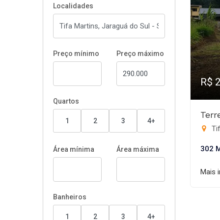
Localidades
Preço mínimo
Preço máximo
R$ 
Quartos
Terr
1
2
3
4+
Tif
302 
Área mínima
Área máxima
Mais 
Banheiros
1
2
3
4+