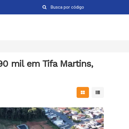
0 mil em Tifa Martins,
Mostrar resultados em 
Mostrar resultad