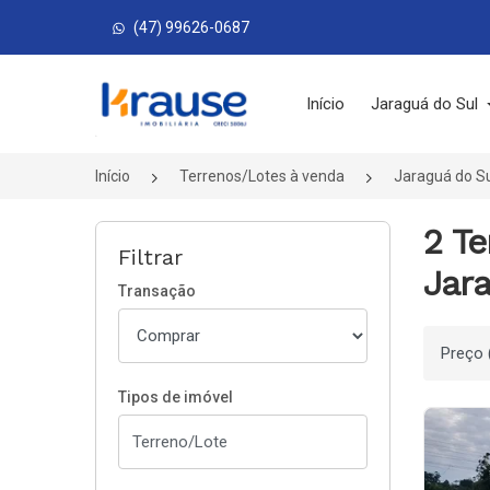
(47) 99626-0687
Página inicial
Início
Jaraguá do Sul
Início
Terrenos/Lotes à venda
Jaraguá do S
2 Te
Filtrar
Jara
Transação
Ordenar
Tipos de imóvel