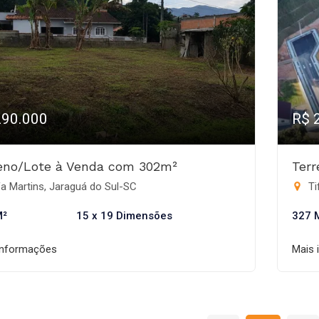
290.000
R$ 
eno/Lote à Venda com 302m²
Ter
a Martins, Jaraguá do Sul-SC
Ti
M²
15 x 19 Dimensões
327 
informações
Mais 