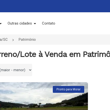
Outras cidades
Contato
a/SC
Patrimônio
erreno/Lote à Venda em Patrim
 por
Pronto para Morar