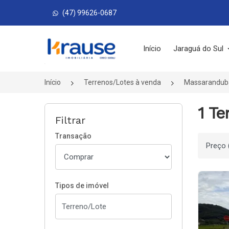
(47) 99626-0687
Página inicial
Início
Jaraguá do Sul
Início
Terrenos/Lotes à venda
Massarandub
1 T
Filtrar
Transação
Ordenar
Tipos de imóvel