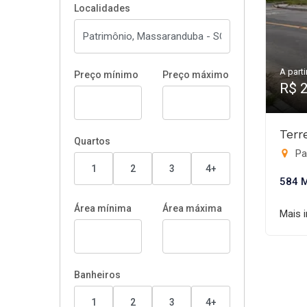
Localidades
A parti
Preço mínimo
Preço máximo
R$ 
Terr
Quartos
Pa
1
2
3
4+
584 
Área mínima
Área máxima
Mais 
Banheiros
1
2
3
4+