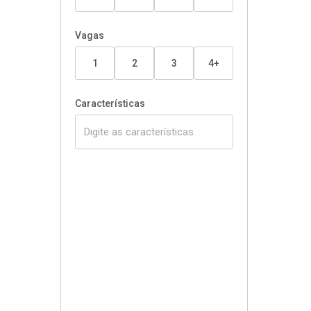
Vagas
1
2
3
4+
Características