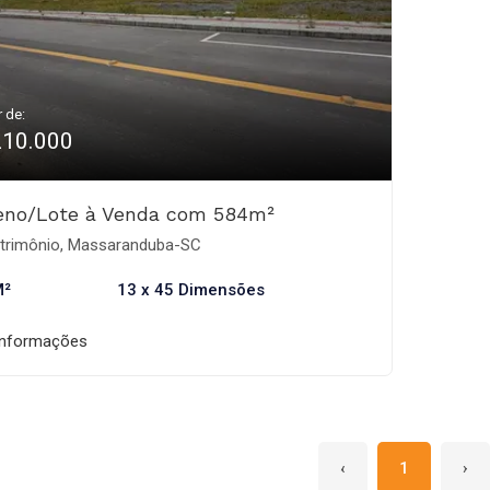
r de:
210.000
eno/Lote à Venda com 584m²
trimônio, Massaranduba-SC
M²
13 x 45 Dimensões
informações
‹
1
›