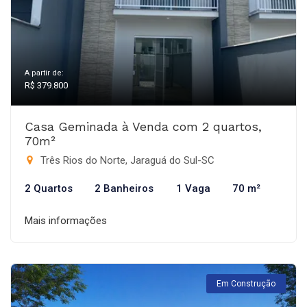
A partir de:
R$ 379.800
Casa Geminada à Venda com 2 quartos,
70m²
Três Rios do Norte, Jaraguá do Sul-SC
2 Quartos
2 Banheiros
1 Vaga
70 m²
Mais informações
Em Construção