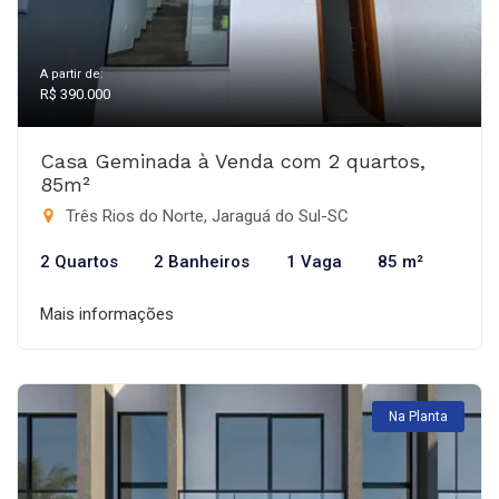
A partir de:
R$ 390.000
Casa Geminada à Venda com 2 quartos,
85m²
Três Rios do Norte, Jaraguá do Sul-SC
2 Quartos
2 Banheiros
1 Vaga
85 m²
Mais informações
Na Planta