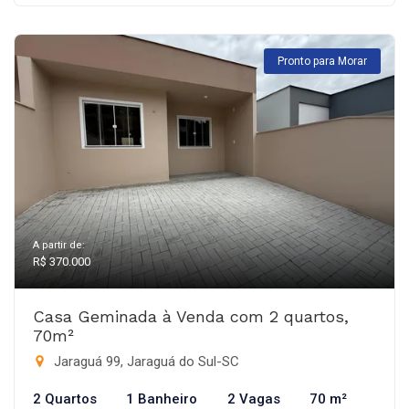
Pronto para Morar
A partir de:
R$ 370.000
Casa Geminada à Venda com 2 quartos,
70m²
Jaraguá 99, Jaraguá do Sul-SC
2 Quartos
1 Banheiro
2 Vagas
70 m²