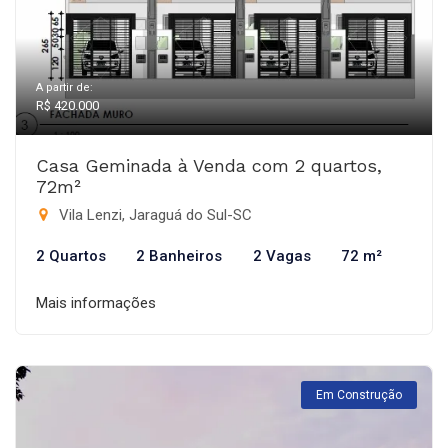
A partir de:
R$ 420.000
Casa Geminada à Venda com 2 quartos,
72m²
Vila Lenzi, Jaraguá do Sul-SC
2 Quartos
2 Banheiros
2 Vagas
72 m²
Mais informações
Em Construção