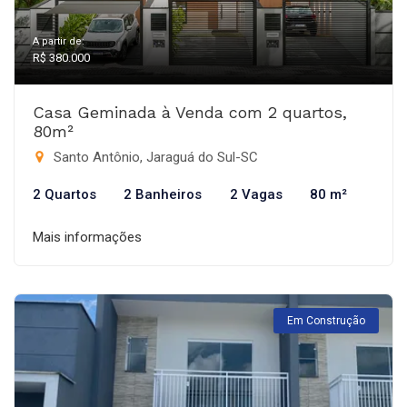
A partir de:
R$ 380.000
Casa Geminada à Venda com 2 quartos,
80m²
Santo Antônio, Jaraguá do Sul-SC
2 Quartos
2 Banheiros
2 Vagas
80 m²
Mais informações
Em Construção