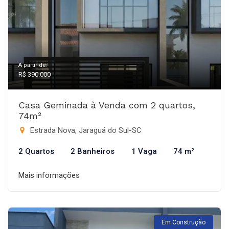
A partir de:
R$ 390.000
Casa Geminada à Venda com 2 quartos,
74m²
Estrada Nova, Jaraguá do Sul-SC
2 Quartos
2 Banheiros
1 Vaga
74 m²
Mais informações
Em Construção