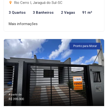
Rio Cerro I, Jaraguá do Sul-SC
3 Quartos
3 Banheiros
2 Vagas
91 m²
Mais informações
Pronto para Morar
A partir de:
R$ 395.000