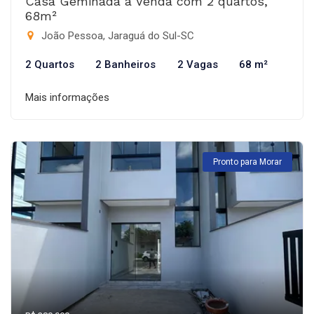
Casa Geminada à Venda com 2 quartos,
68m²
João Pessoa, Jaraguá do Sul-SC
2 Quartos
2 Banheiros
2 Vagas
68 m²
Mais informações
Pronto para Morar