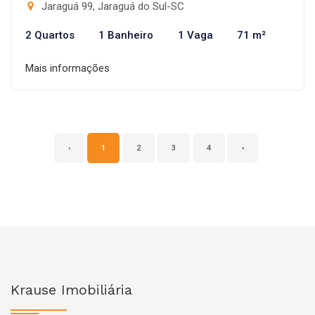
Jaraguá 99, Jaraguá do Sul-SC
2 Quartos
1 Banheiro
1 Vaga
71 m²
Mais informações
‹
1
2
3
4
›
Krause Imobiliária