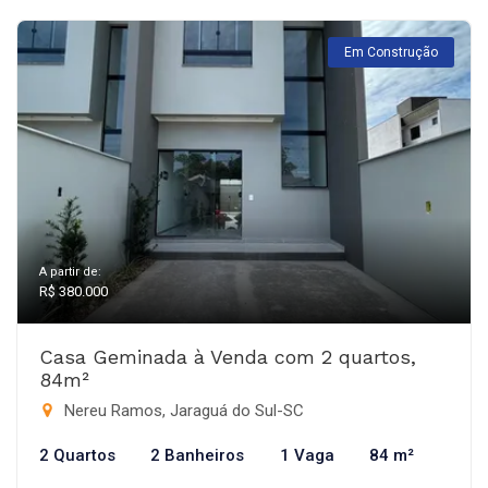
Em Construção
A partir de:
R$ 380.000
Casa Geminada à Venda com 2 quartos,
84m²
Nereu Ramos, Jaraguá do Sul-SC
2 Quartos
2 Banheiros
1 Vaga
84 m²