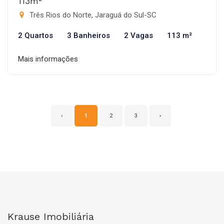
113m²
Três Rios do Norte, Jaraguá do Sul-SC
2 Quartos
3 Banheiros
2 Vagas
113 m²
Mais informações
‹
1
2
3
›
Krause Imobiliária