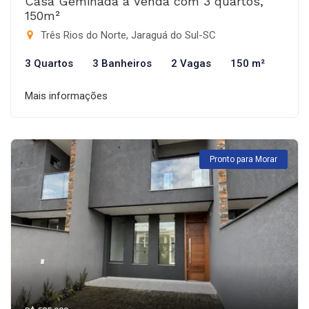
Casa Geminada à Venda com 3 quartos,
150m²
Três Rios do Norte, Jaraguá do Sul-SC
3 Quartos
3 Banheiros
2 Vagas
150 m²
Mais informações
Pronto para Morar