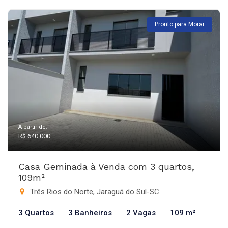
Pronto para Morar
A partir de:
R$ 640.000
Casa Geminada à Venda com 3 quartos,
109m²
Três Rios do Norte, Jaraguá do Sul-SC
3 Quartos
3 Banheiros
2 Vagas
109 m²