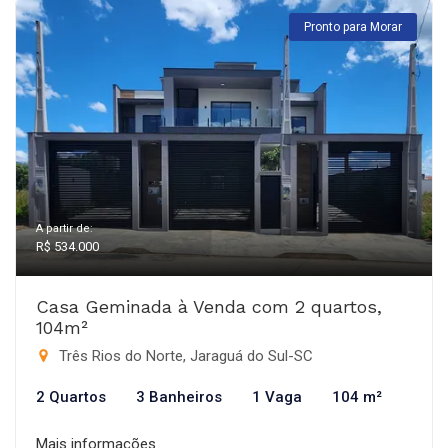
Pronto para Morar
A partir de:
R$ 534.000
Casa Geminada à Venda com 2 quartos,
104m²
Três Rios do Norte, Jaraguá do Sul-SC
2 Quartos
3 Banheiros
1 Vaga
104 m²
Mais informações