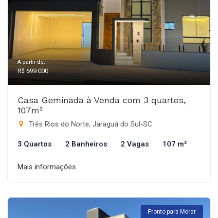
A partir de:
R$ 699.000
Casa Geminada à Venda com 3 quartos,
107m²
Três Rios do Norte, Jaraguá do Sul-SC
3 Quartos
2 Banheiros
2 Vagas
107 m²
Mais informações
Pronto para Morar