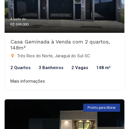
A partir de:
R$ 699.000
Casa Geminada à Venda com 2 quartos,
148m²
Três Rios do Norte, Jaraguá do Sul-SC
2 Quartos
3 Banheiros
2 Vagas
148 m²
Mais informações
Pronto para Morar