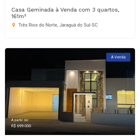
Casa Geminada à Venda com 3 quartos,
161m²
Três Rios do Norte, Jaraguá do Sul-SC
À Venda
A partir de:
R$ 699.000