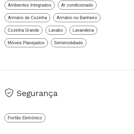
Ambientes Integrados
Ar condicionado
Armário de Cozinha
Armário no Banheiro
Cozinha Grande
Lavabo
Lavanderia
Móveis Planejados
Semimobiliado
Segurança
Portão Eletrônico