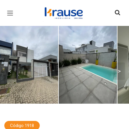
Página inicial
<
>
Código 1918