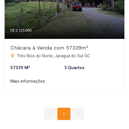
R$ 2.125.000
Chácara à Venda com 57339m²
Três Rios do Norte, Jaraguá do Sul-SC
57339 M²
3 Quartos
Mais informações
‹
1
›