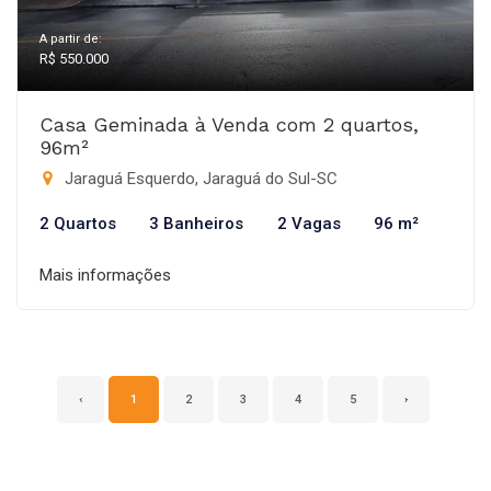
A partir de:
R$ 550.000
Casa Geminada à Venda com 2 quartos,
96m²
Jaraguá Esquerdo, Jaraguá do Sul-SC
2 Quartos
3 Banheiros
2 Vagas
96 m²
Mais informações
‹
1
2
3
4
5
›