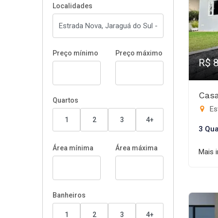
Localidades
Preço mínimo
Preço máximo
R$ 
Casa
Quartos
Es
1
2
3
4+
3 Qua
Área mínima
Área máxima
Mais 
Banheiros
1
2
3
4+