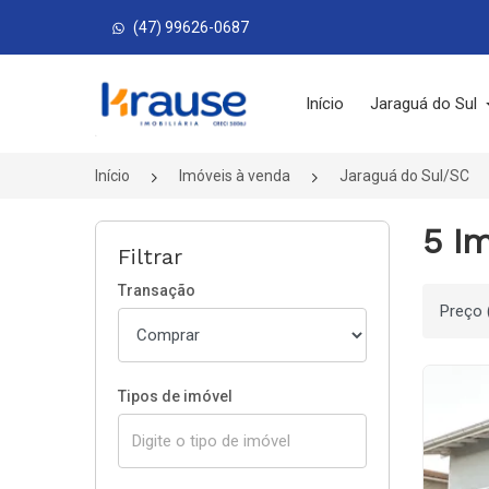
(47) 99626-0687
Página inicial
Início
Jaraguá do Sul
Início
Imóveis à venda
Jaraguá do Sul/SC
5 I
Filtrar
Transação
Ordenar
Tipos de imóvel