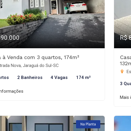
890.000
R$ 
 à Venda com 3 quartos, 174m²
Cas
132
trada Nova, Jaraguá do Sul-SC
Es
rtos
2 Banheiros
4 Vagas
174 m²
3 Qu
informações
Mais 
Na Planta