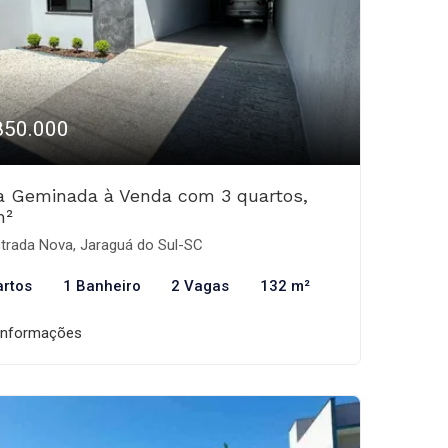
850.000
a Geminada à Venda com 3 quartos,
m²
trada Nova, Jaraguá do Sul-SC
artos
1 Banheiro
2 Vagas
132 m²
informações