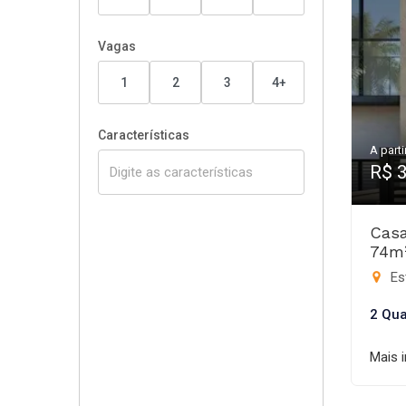
Vagas
1
2
3
4+
Características
A parti
R$ 
Casa
74m
Es
2 Qua
Mais 