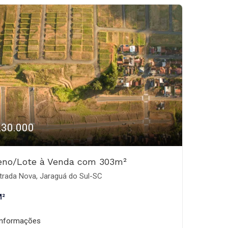
230.000
eno/Lote à Venda com 303m²
trada Nova, Jaraguá do Sul-SC
M²
informações