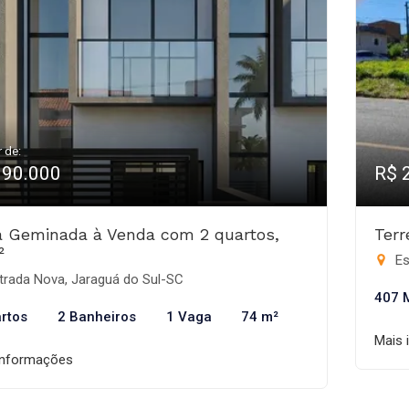
r de:
390.000
R$ 
 Geminada à Venda com 2 quartos,
Ter
²
Es
trada Nova, Jaraguá do Sul-SC
407 
rtos
2 Banheiros
1 Vaga
74 m²
Mais 
informações