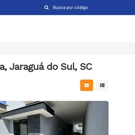
, Jaraguá do Sul, SC
Mostrar resultados em 
Mostrar resultad