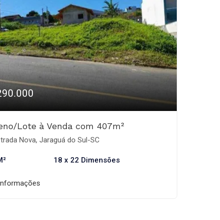
290.000
reno/Lote à Venda com 407m²
trada Nova, Jaraguá do Sul-SC
M²
18 x 22 Dimensões
informações