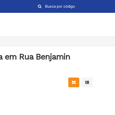
da em Rua Benjamin
Mostrar resultados em 
Mostrar resultad