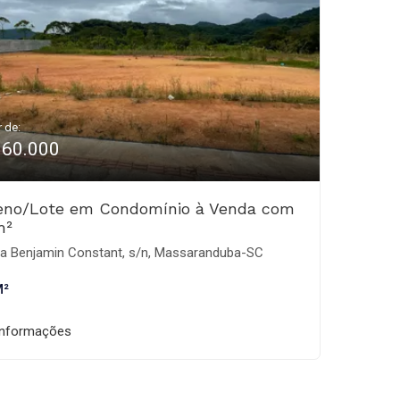
r de:
160.000
eno/Lote em Condomínio à Venda com
m²
a Benjamin Constant, s/n, Massaranduba-SC
M²
informações