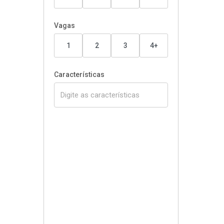
Vagas
1
2
3
4+
Características