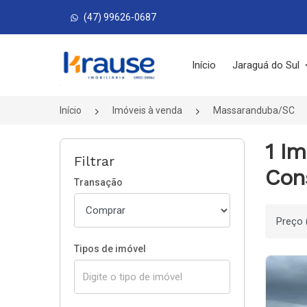
(47) 99626-0687
Página inicial
Início
Jaraguá do Sul
Início
Imóveis à venda
Massaranduba/SC
1 I
Filtrar
Con
Transação
Ordenar
Tipos de imóvel