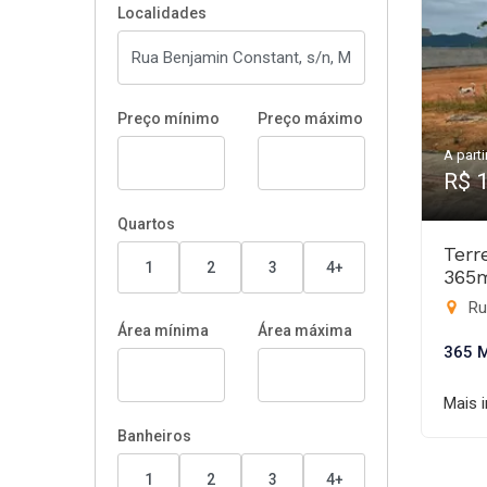
Localidades
Preço mínimo
Preço máximo
A parti
R$ 
Quartos
Terr
1
2
3
4+
365
Ru
Área mínima
Área máxima
365 
Mais 
Banheiros
1
2
3
4+