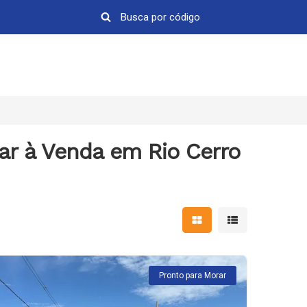
ar à Venda em Rio Cerro
Mostrar resultados em 
Mostrar resultad
Pronto para Morar