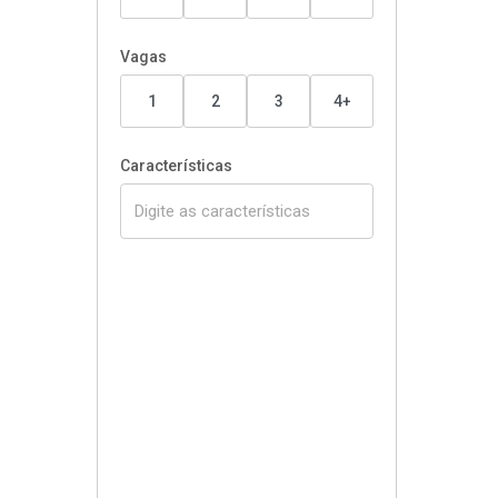
Vagas
1
2
3
4+
Características