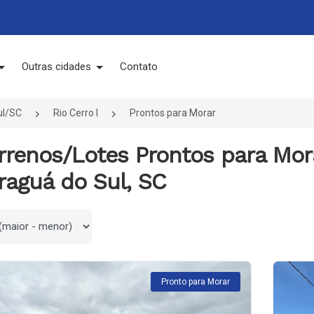
Outras cidades
Contato
ul/SC
Rio Cerro I
Prontos para Morar
errenos/Lotes Prontos para Mor
araguá do Sul, SC
 por
Pronto para Morar