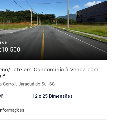
r de:
210.500
reno/Lote em Condomínio à Venda com
m²
o Cerro I, Jaraguá do Sul-SC
M²
12 x 25 Dimensões
informações