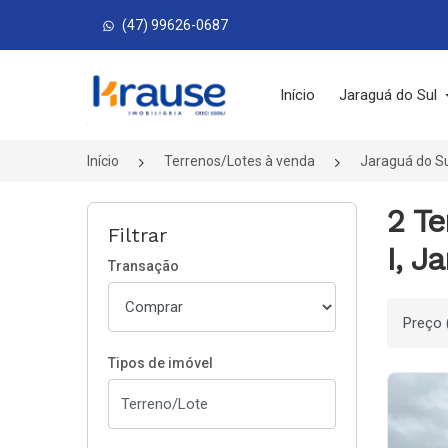
(47) 99626-0687
Página inicial
Início
Jaraguá do Sul
Início
Terrenos/Lotes à venda
Jaraguá do S
2 T
Filtrar
I, J
Transação
Ordenar
Tipos de imóvel