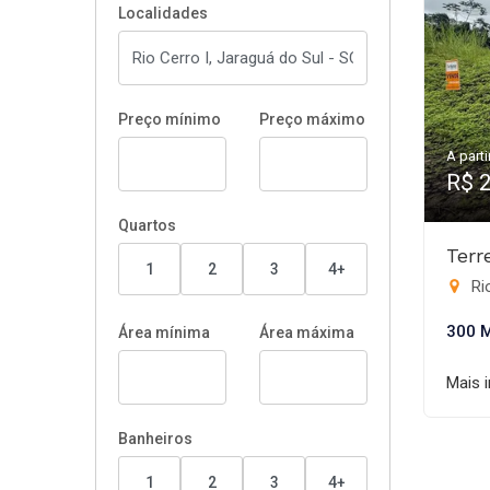
Localidades
Preço mínimo
Preço máximo
A parti
R$ 
Quartos
Terr
1
2
3
4+
Rio
300 
Área mínima
Área máxima
Mais 
Banheiros
1
2
3
4+