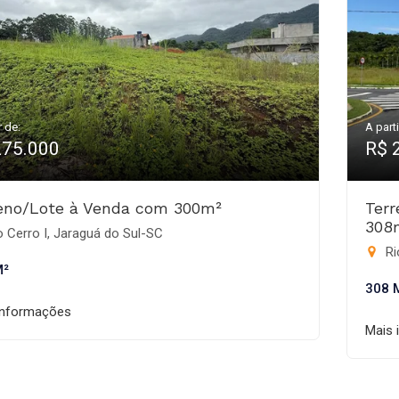
r de:
A parti
275.000
R$ 
eno/Lote à Venda com 300m²
Ter
308
 Cerro I, Jaraguá do Sul-SC
Ri
M²
308 
informações
Mais 