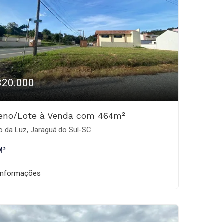
320.000
reno/Lote à Venda com 464m²
o da Luz, Jaraguá do Sul-SC
M²
informações