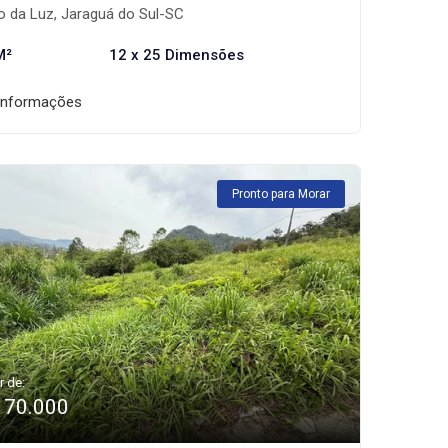
o da Luz, Jaraguá do Sul-SC
M²
12 x 25 Dimensões
informações
Pronto para Morar
r de:
170.000