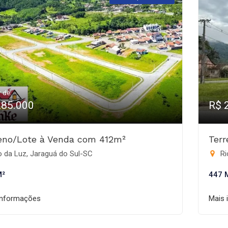
r de:
285.000
R$ 
eno/Lote à Venda com 412m²
Ter
 da Luz, Jaraguá do Sul-SC
Ri
M²
447 
informações
Mais 