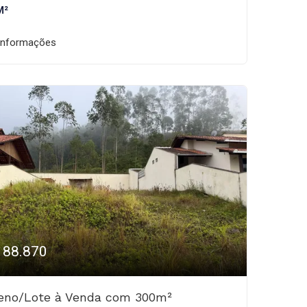
M²
informações
188.870
reno/Lote à Venda com 300m²