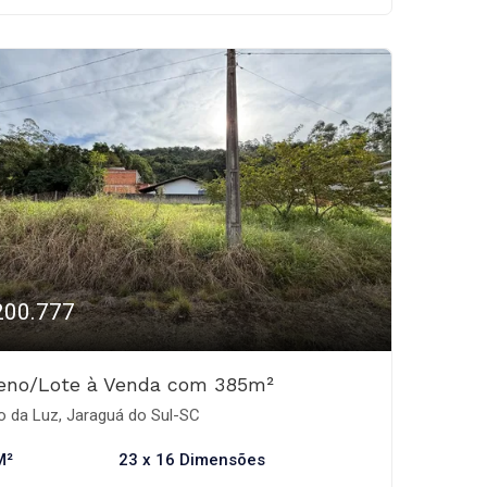
200.777
reno/Lote à Venda com 385m²
o da Luz, Jaraguá do Sul-SC
M²
23 x 16 Dimensões