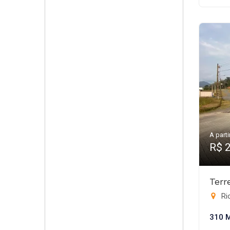
A parti
R$ 
Terr
Rio
310 