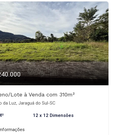
240.000
reno/Lote à Venda com 310m²
o da Luz, Jaraguá do Sul-SC
M²
12 x 12 Dimensões
informações