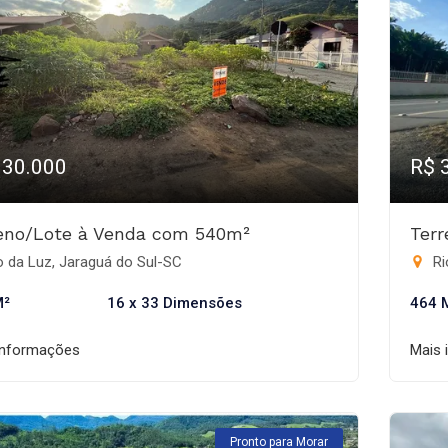
330.000
R$ 
eno/Lote à Venda com 540m²
Ter
 da Luz, Jaraguá do Sul-SC
Ri
M²
16 x 33 Dimensões
464 
informações
Mais 
Pronto para Morar