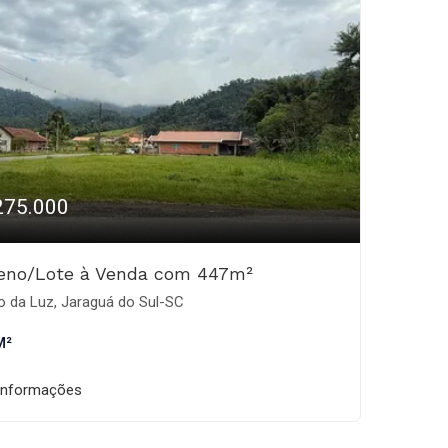
275.000
reno/Lote à Venda com 447m²
o da Luz, Jaraguá do Sul-SC
M²
informações