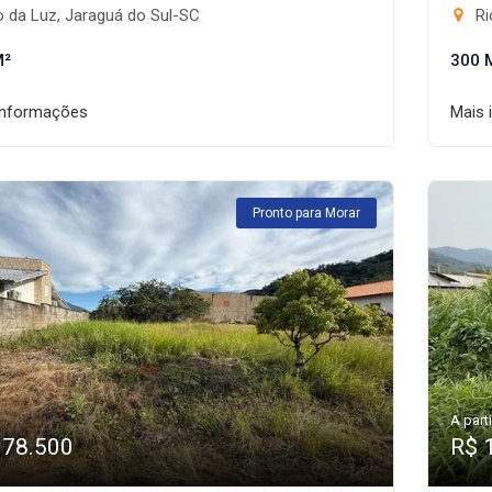
 da Luz, Jaraguá do Sul-SC
Ri
M²
300 
informações
Mais 
Pronto para Morar
A parti
178.500
R$ 