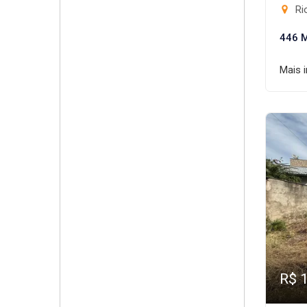
Rio
446 
Mais 
R$ 