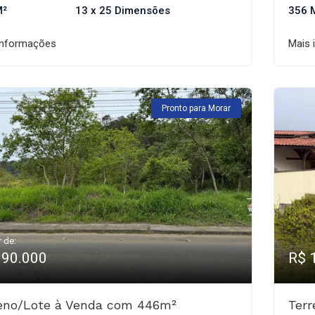
M²
13 x 25 Dimensões
356 
informações
Mais 
Pronto para Morar
r de:
190.000
R$ 
eno/Lote à Venda com 446m²
Ter