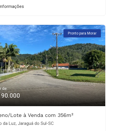
informações
Pronto para Morar
r de:
190.000
reno/Lote à Venda com 356m²
o da Luz, Jaraguá do Sul-SC