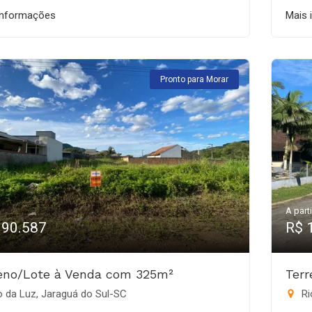
informações
Mais 
Pronto para Morar
A parti
190.587
R$ 
eno/Lote à Venda com 325m²
Ter
 da Luz, Jaraguá do Sul-SC
Ri