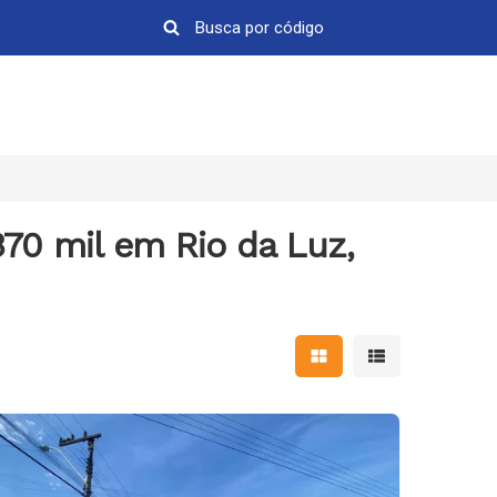
370 mil em Rio da Luz,
Mostrar resultados em 
Mostrar resultad