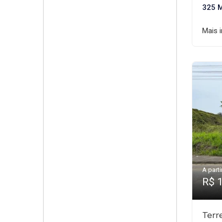
325 
Mais 
A parti
R$ 
Terr