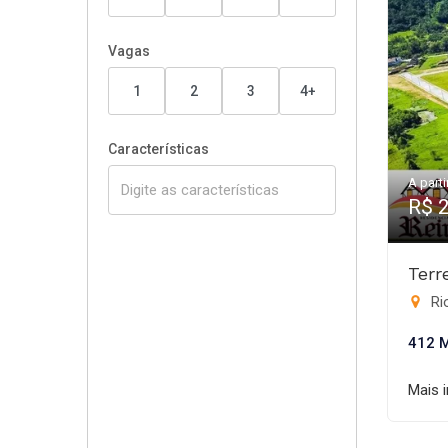
Vagas
1
2
3
4+
Características
A parti
R$ 
Terr
Rio
412 
Mais 