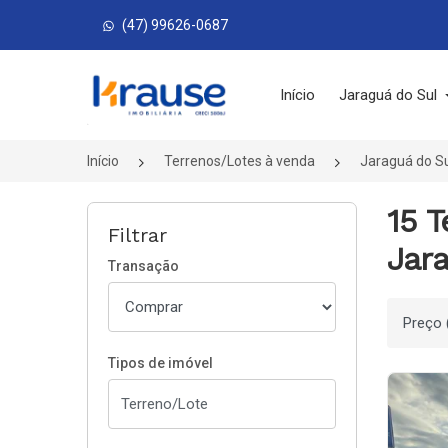
(47) 99626-0687
Página inicial
Início
Jaraguá do Sul
Início
Terrenos/Lotes à venda
Jaraguá do S
15 T
Filtrar
Jara
Transação
Ordenar
Tipos de imóvel