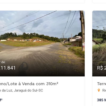
r de:
211.841
R$ 
eno/Lote à Venda com 310m²
Ter
 da Luz, Jaraguá do Sul-SC
Ri
M²
385 