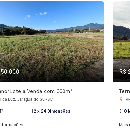
250.000
R$ 
eno/Lote à Venda com 300m²
Ter
 da Luz, Jaraguá do Sul-SC
Ri
M²
12 x 24 Dimensões
310 
informações
Mais 