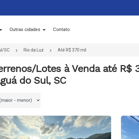
Outras cidades
Contato
ul/SC
Rio da Luz
Até R$ 370 mil
errenos/Lotes à Venda até R$ 
guá do Sul, SC
 por