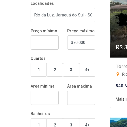
Localidades
Preço mínimo
Preço máximo
R$ 
Quartos
Terr
1
2
3
4+
Rio
540 
Área mínima
Área máxima
Mais 
Banheiros
1
2
3
4+