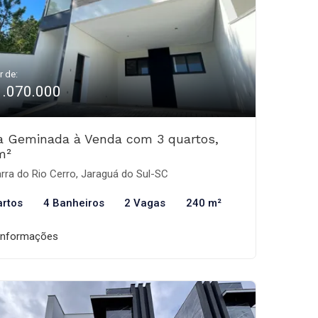
r de:
1.070.000
a Geminada à Venda com 3 quartos,
m²
rra do Rio Cerro, Jaraguá do Sul-SC
artos
4 Banheiros
2 Vagas
240 m²
informações