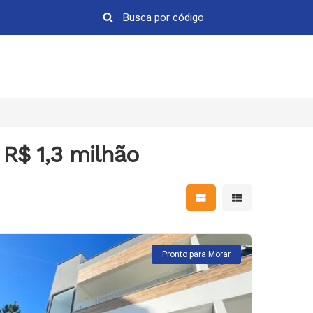
R$ 1,3 milhão
Mostrar resultados em 
Mostrar resultad
Pronto para Morar