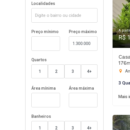
Localidades
A parti
Preço mínimo
Preço máximo
R$ 
Casa
Quartos
176
Am
1
2
3
4+
3 Qua
Área mínima
Área máxima
Mais 
Banheiros
1
2
3
4+