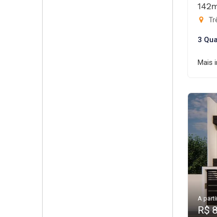
142
Trê
3 Qua
Mais 
A parti
R$ 