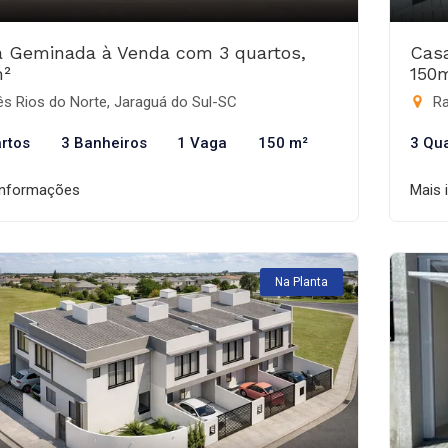
 Geminada à Venda com 3 quartos,
Cas
m²
150
s Rios do Norte, Jaraguá do Sul-SC
Ra
rtos
3 Banheiros
1 Vaga
150 m²
3 Qu
informações
Mais 
Na Planta