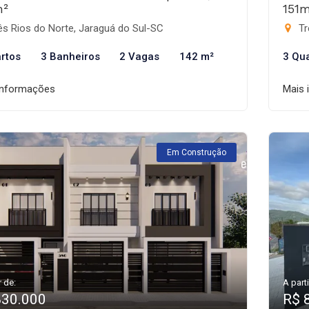
m²
151
s Rios do Norte, Jaraguá do Sul-SC
Tr
rtos
3 Banheiros
2 Vagas
142 m²
3 Qu
informações
Mais 
Em Construção
r de:
A parti
830.000
R$ 