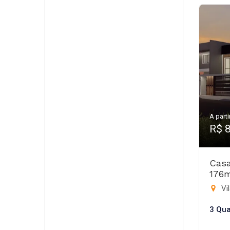
A parti
R$ 
Casa
176
Vil
3 Qua