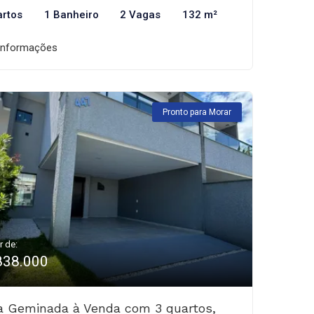
artos
1 Banheiro
2 Vagas
132 m²
informações
Pronto para Morar
r de:
838.000
a Geminada à Venda com 3 quartos,