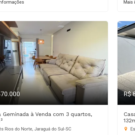
informações
Mais 
870.000
R$ 
 Geminada à Venda com 3 quartos,
Cas
²
132
s Rios do Norte, Jaraguá do Sul-SC
Es