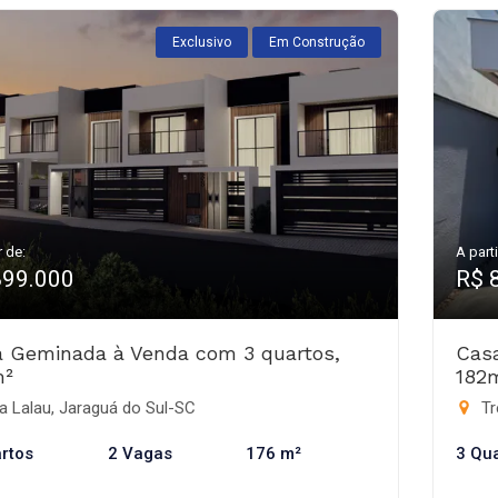
Exclusivo
Em Construção
r de:
A parti
899.000
R$ 
 Geminada à Venda com 3 quartos,
Cas
m²
182
a Lalau, Jaraguá do Sul-SC
Tr
rtos
2 Vagas
176 m²
3 Qu