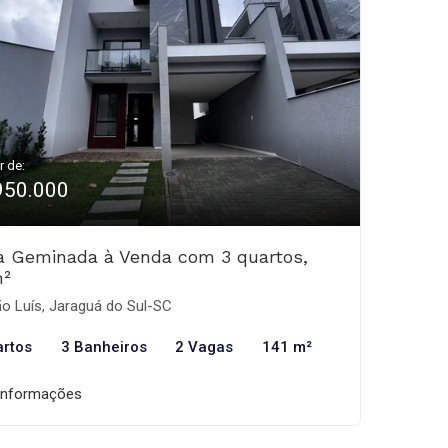
r de:
950.000
a Geminada à Venda com 3 quartos,
m²
o Luís, Jaraguá do Sul-SC
artos
3 Banheiros
2 Vagas
141 m²
informações