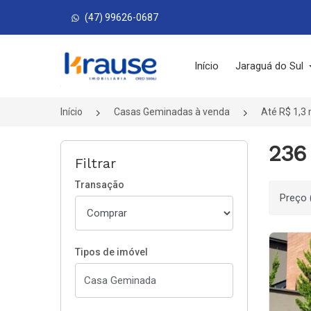
(47) 99626-0687
Página inicial
Início
Jaraguá do Sul
Início
Casas Geminadas à venda
Até R$ 1,3 
236
Filtrar
Transação
Ordenar
Tipos de imóvel