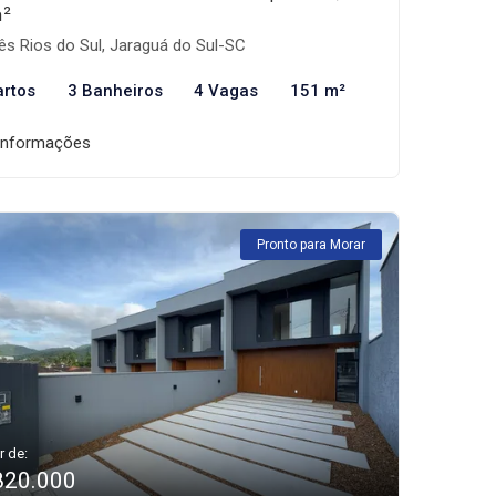
m²
ês Rios do Sul, Jaraguá do Sul-SC
artos
3 Banheiros
4 Vagas
151 m²
informações
Pronto para Morar
r de:
820.000