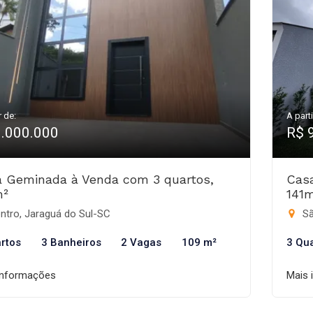
r de:
A parti
1.000.000
R$ 
 Geminada à Venda com 3 quartos,
Cas
m²
141
ntro, Jaraguá do Sul-SC
Sã
rtos
3 Banheiros
2 Vagas
109 m²
3 Qu
informações
Mais 