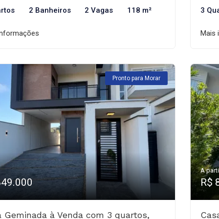
rtos
2 Banheiros
2 Vagas
118 m²
3 Qu
informações
Mais 
Pronto para Morar
A parti
849.000
R$ 
 Geminada à Venda com 3 quartos,
Cas