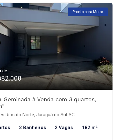
Pronto para Morar
r de:
882.000
a Geminada à Venda com 3 quartos,
m²
ês Rios do Norte, Jaraguá do Sul-SC
artos
3 Banheiros
2 Vagas
182 m²