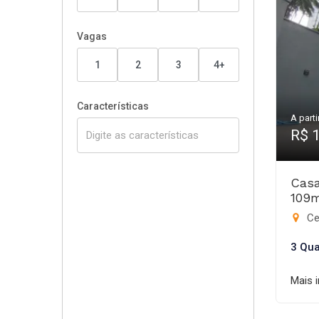
Vagas
1
2
3
4+
Características
A parti
R$ 
Casa
109
Ce
3 Qua
Mais 