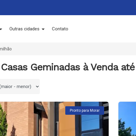
Outras cidades
Contato
milhão
 Casas Geminadas à Venda até 
 por
Pronto para Morar