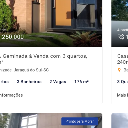
r de:
A parti
1.250.000
R$ 
 Geminada à Venda com 3 quartos,
Cas
m²
240
izade, Jaraguá do Sul-SC
Ba
rtos
3 Banheiros
2 Vagas
176 m²
3 Qu
informações
Mais 
Pronto para Morar