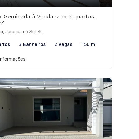
a Geminada à Venda com 3 quartos,
m²
u, Jaraguá do Sul-SC
artos
3 Banheiros
2 Vagas
150 m²
informações