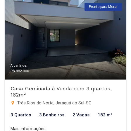
Pronto para Morar
A partir de:
R$ 882.000
Casa Geminada à Venda com 3 quartos,
182m²
Três Rios do Norte, Jaraguá do Sul-SC
3 Quartos
3 Banheiros
2 Vagas
182 m²
Mais informações