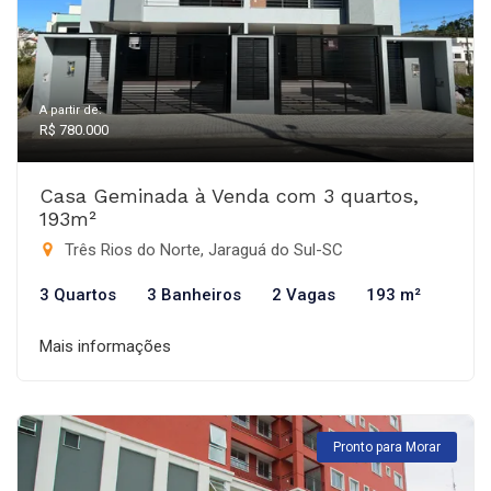
A partir de:
R$ 780.000
Casa Geminada à Venda com 3 quartos,
193m²
Três Rios do Norte, Jaraguá do Sul-SC
3 Quartos
3 Banheiros
2 Vagas
193 m²
Mais informações
Pronto para Morar