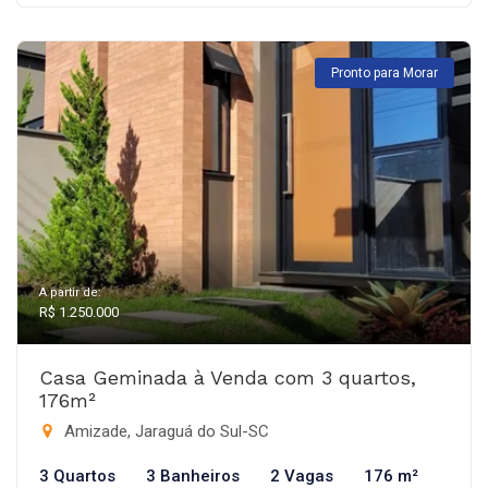
Pronto para Morar
A partir de:
R$ 1.250.000
Casa Geminada à Venda com 3 quartos,
176m²
Amizade, Jaraguá do Sul-SC
3 Quartos
3 Banheiros
2 Vagas
176 m²