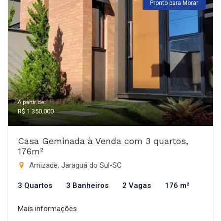
Pronto para Morar
A partir de:
R$ 1.350.000
Casa Geminada à Venda com 3 quartos,
176m²
Amizade, Jaraguá do Sul-SC
3 Quartos
3 Banheiros
2 Vagas
176 m²
Mais informações